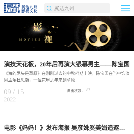
演技天花板，20年后再演大银幕男主——陈宝国
《海的尽头是草原》在刚刚过去的中秋档期上映。陈宝国在当中饰演
男主角杜思瀚，一位花甲之年来到草原...
09
/
15
87
浏览次数：
2022
寻亲的老人。相较他此前更为观众熟知的荧屏形象——霸气、威严、
气场全开，这个人物“平淡”到令人有些陌生。但在这层温和的表壳之
下，陈宝国一如既往地为角色注入了波涛汹涌般的情感与感悟。从海
的尽头走到草原深处，这段“诗性”盎然的旅程带给了“杜思瀚”心灵的
救赎。而将这2小时的演出置于陈宝国几十年表演生涯的坐标中去
电影《妈妈！》发布海报 吴彦姝奚美娟追逐嬉戏
看，它又不过是这道轨迹之上普通而短暂的一个节点。演技“天花板”