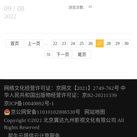
文化的素材，还力求和当代的社会潮流与现实相接洽。《杨戬》对私
作电影，《狼群》由张晋、李治廷、蒋璐霞主演，讲述了为维护国家
09
/
08
48
情和公义...
浏览次数：
尊严，狼群小队不惜一切与境外...
2022
在为期4天的电影节期间，主办方将放映18部中国近几年制作出品的
优秀影片、经典修复片以及2部马来西亚本土影片，同时举办中马电
影人一席谈等学术交流活动。中马两国的电影交流跨越百年。今年是
“现存最早中国故事片”《劳工之爱情》诞生一百周年，诞生于1927年
...
的首部马来亚电影《新客》亦是一部中文电影。为展示中国电影百年
首页
上一页
22
23
24
25
26
27
28
29
30
足迹和辉煌成就，促进中马电影交流与合作，国家电影局委托中国电
31
下一页
尾页
影资料馆，与吉隆坡中国文化中心、马来西亚中文影视协会共同主办
本届电影节。
《劳工之爱情》本届电影节将放映来自中马两国的20部影片。其中
18部中国电影紧扣时代脉搏、致敬...
网络文化经营许可证：京网文【2021】2749-762号 中
华人民共和国出版物经营许可证：京B2-20211339
京ICP备10040892号-1
京公网安备11010102006530号
网站地图
Copyright ©2021 北京翼达九州影视文化有限公司 All
Rights Reserved
犀牛云提供云计算服务