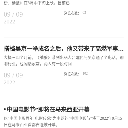
且受到观众的喜爱。在人生浪潮版海报中，奚美娟饰演的女儿“冯济
榜：杨戬》在8月中下旬上映，目前已...
鱼，编剧钱晨光等出品方及主创代表参加研讨。开心麻花创始人、董
真”罹患阿尔茨海默病已达重度期，几近失去行动能力，而她在吴彦
事遇凯，开心麻花行政总裁韩梅，开心麻花影业副总经理诸晓晨，开
09
/
09
63
姝饰演的妈妈“蒋玉芝...
浏览次数：
心麻花总裁助理张赫，阿里影业公关负责人张丽媛等参加会议。中国
2022
获3.79亿票房，给追光动画的“神话宇宙”系列再添一笔。今年暑期档
电影评论学会会长饶曙光主持研讨会。《独行月球》在暑期引发观影
国漫表现比较亮眼的还有《山海经之再见怪兽》、《海底小纵队
热潮，迄今总票房已经超过30亿元。影片中大量月表画面、太空元素
2》、《鸡萌小队》、《猪猪侠之海洋日记》、《迷你世界之觉
细节真实，而感人的剧情、喜剧的风格同样让观众感同身受，在视觉
醒》、《开心超人之英雄的心》、《疯了！桂宝之三星夺宝》和《冲
震撼中体验到“中国式拯救地球”的谐趣。科幻与喜剧的跨界融合混搭
出地球》。美国动画大IP《小黄人大眼萌2：神偷奶爸前传》，以及
搭档吴京一举成名之后，他又带来了高燃军事片！
出不同凡响的效果，在给观众带来欢笑的同时也引发了精神上的共
日本治愈系动画《雀斑公主》整体的市场表现都不及国漫的号召力。
鸣。研讨会上，影片主创对于喜剧类型的坚持与创新以及在国产科幻
大概三四个月前，《战狼》系列出品人吕建民与吴京通了个电话，聊
中国动画电影自2019年《白蛇：缘起》和《哪吒之魔童降世》后，继
题材上的探索精神获得了与会专家的一致认可。30亿票房、7210万人
聊行业，也闲话家常。两人有一段时间...
续对神话题材进行挖掘，在视觉风格、类型等方面进行创新。《杨
次背后是以人民为中心的创作之路9月14日，上映48天的《独行月
戬》：神话宇宙新角色最近上映的《新神榜：杨戬》是追光动画“新
09
/
09
102
球》票房突破30...
浏览次数：
神榜”系列第二部，在第一部《新神榜：哪吒重生》搭建出来的世界
2022
没有见面了，吴京向他“抱怨”，自己现在太忙了，有些想做的事也没
观和创设的视觉风格下，再加入杨戬的故事。在传统神话IP中，哪吒
有时间去做。听罢，吕建民表示理解，没有主动向他提起《战狼
和孙悟空之外，二郎神杨戬是为更多观众熟知的人物之一。另一部准
3》。他在等待，等待吴京有一天能够闲下来，再来找他商量，“老
备在暑期档上映的动画电影《二郎神之深海蛟龙》也是对杨戬故事的
吕，咱们来做它？”
改写，与《杨戬》走完全不同的画风，目前还未定档。作为做国漫的
《狼群》出品人吕建民两部前作珠玉在前，吕建民心里始终有“第
“中国电影节”即将在马来西亚开幕
头部公司追光动画一直秉持着创新的理念，2017年就开始对中国传统
三部”的一席之地。只是这部电影得以开发之前，他亦把大量精力投
故事进行动画开发和创新，《白蛇：缘起》和《白蛇2：青蛇劫起》
以“中国电影百年·电影传承”为主题的“中国电影节”将于2022年9月15
入到新作品的创作中去。其中，由他担任出品人的《狼群》和《扫黑
则是颇为成功的例证。在对传统故事进行开发时，不仅深度挖掘传统
日在马来西亚首都吉隆坡开幕。...
·拨云见日》即将与大家见面。同样是以“狼”字命名，同样是军事动