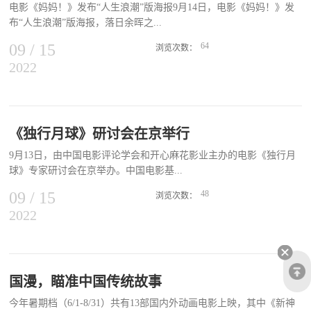
电影《妈妈！》发布“人生浪潮”版海报9月14日，电影《妈妈！》发
“教科书”……无数经典角色与拿奖拿到手软的辉煌背后，是青春偶像
布“人生浪潮”版海报，落日余晖之...
风华正茂的“张狂”，颠覆形象大胆转型的魄力，10年电影路上的迷
茫，还有面对表演永远保持的敬畏。“表演的难不是难在戏里，而是
09
/
15
64
浏览次数：
难在你的戏剧人生里。”《海的尽头是草原》让“一直有个电影梦”的
2022
下，吴彦姝、奚美娟饰演的母女二人一同来到海边，与浪花追逐嬉
陈宝国时隔20多年后，终于又一次站到了银幕的中央。而从入行至
戏。这一动人的画面选取自影片结尾，该段落虽然几乎不着一词，两
今，他也没有一刻停止过对演戏的思考与渴望。 他始终警醒自己，
位国家一级演员吴彦姝、奚美娟仍用生动细腻的肢体和表情，诠释出
演员要学会等待机会，要能忍得住寂寞，要去努力克服惰性。“您现
片中人物身上漫溢的情感，将这对白发母女无法割舍彼此的亲情羁
在还有特别想要等到的角色吗？”我们在采访结束时抛出了这个好
绊、对待生命坦然无畏的尊严态度，演绎得淋漓尽致，令无数观众为
《独行月球》研讨会在京举行
奇。“太多了。”陈宝国想了想，“还是等吧！等，等，等！”《草
之动容。影片开放式结局也颇受观众赞赏，认为想象空间巨大，纷纷
原》，一场诗性的救赎之旅最初，陈宝国与导演尔冬升围绕《海的尽
9月13日，由中国电影评论学会和开心麻花影业主办的电影《独行月
开始填补自己心中的后续故事。生命尽头重回蹒跚学步时吴彦姝奚美
头是草原》的交流相当简单。“他没跟我描述多少，他就说你看一下
球》专家研讨会在京举办。中国电影基...
娟至深亲情抵御风浪电影《妈妈！》由杨荔钠导演，尹露监制，吴彦
剧本吧，看看有没有感觉。”到了这个年纪，“感觉很重要”。因此尽
姝、奚美娟领衔主演，文淇特别主演，朱时茂友情出演，讲述85岁妈
09
/
15
48
管“...
浏览次数：
妈照顾65岁阿尔茨海默病女儿的亲情故事。阿尔茨海默病这一国内银
2022
金会理事长张丕民，中国电影基金会副理事长兼秘书长阎晓明，前人
幕罕见题材，被主创巧妙嫁接于片中这对退休教授母女身上，不仅敏
民日报高级记者、资深电影评论家向兵，《中国艺术报》总编辑康
锐关照到老年人群、无育家庭，更从女性视角出发，深入探究女性丰
伟，《当代电影》杂志社社长皇甫宜川，北京大学艺术学院副院长李
富的内心世界和亲缘关系，塑造出绝无仅有的两个老年女性形象，而
道新，《文艺报》艺术评论部主任高小立，《电影艺术》主编谭政，
两位领衔主演吴彦姝、奚美娟更是不负众望，精彩演绎被观众赞为
中国航天科技国际交流中心研究员周武，中国电影科学技术研究所周
国漫，瞄准中国传统故事
“华语影史留名的杰出表演”、“纵使无声也动人，细腻到了极致”，证
令非，中国科学与影视融合项目发起人、《独行月球》科学顾问王姝
明了女演员的光彩不受年龄限制，任何时候都可以占据银幕“C位”，
今年暑期档（6/1-8/31）共有13部国内外动画电影上映，其中《新神
等专家学者，以及开心麻花影业董事长刘洪涛，影片导演、编剧张吃