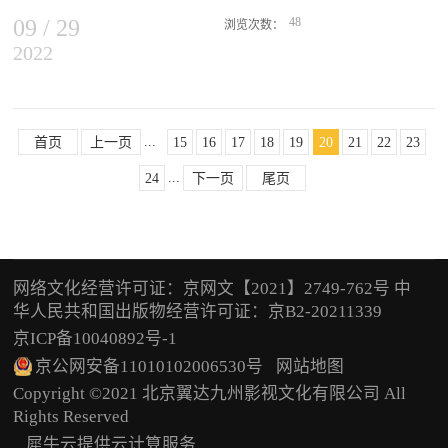
展作出的贡献。他认为“这十年”是一个波澜壮阔的十年，中国电影人
09
/
29
48
有喜有乐，...
浏览次数：
2022
影片根据真实外交官撤侨事件改编，讲述了努米亚共和国爆发战乱，
外交官宗大伟与外交部新人成朗，受命前往协助撤侨，任务顺利结
束，却得知还有一批被困同胞，情急之下，两人放弃了回家机会，逆
行进入战区，带领同胞走出一条回家之路。外交人员迎着困难，一边
...
躲避风险一边寻找公民，在找到这一百二十多个人后，还要带领他们
首页
上一页
15
16
17
18
19
20
21
22
23
跋涉一百多公里，带他们回家。这样历经艰险的故事，在利比亚真实
...
24
下一页
尾页
发生过，在伸手不见五指的黑夜，外交人员组织公民们拉着彼此的衣
服前进，在走了很远之后，前头突然有人大喊了一声，是中国人吗？
国家的工作人员已经在当地准备接应了，可以想见当时侨民的心情是
怎样的激动，在异乡看见中国的五星红旗，听到亲切的乡音。所以
《万里归途》的情节也更加值得大家仔细品味、带入，因为电影真实
网络文化经营许可证：京网文【2021】2749-762号 中
地再现了很多现实曾经发生的状况。在努米亚国内局势紧张升级、撤
华人民共和国出版物经营许可证：京B2-20211339
侨刻不容缓的时刻，张译所饰演的外交部领事保护中心一等秘书宗大
京ICP备10040892号-1
伟去当地各个部门求助撤侨时，得到的回复都是“出去”。这一句句生
硬的“出去”，让人感受到了外交工作的复杂。评论员王健表示：“在
京公网安备11010102006530号
网站地图
很多人心中，对于外交官都有一个刻板的印象，外交官代表着国家，
Copyright ©2021 北京翼达九州影视文化有限公司 All
西服笔挺、正襟危坐，但外交工作当中很重要的一点，是无论何时何
Rights Reserved
地保护好侨民、国家利益，这其中包括战火、自然灾害以及各种各样
犀牛云提供云计算服务