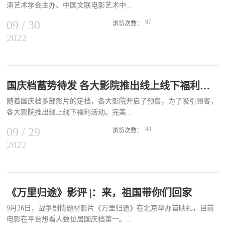
点”？从1993年开始为《大头儿子小头爸爸》系列配音，“鞠萍姐姐”
演艺术学会主办、中国文联电影艺术中...
大环境影响，近两年，很多电影喜欢走“空降”路线，今年尤为明显，
到目前为止已经为这部国产动画录制了超过800集剧集。随着...
尤其是经历了暑期档多部影片空降上映之后，观众似乎逐渐适应了这
09
/
30
97
浏览次数：
种临时官宣定档的节奏。对于宣传方来说，影片极限定档，宣传工作
2022
心联合主办的中国电影表演艺术“这十年”荣誉论坛，通过视频形式回
将更难展开。在有限的、简短的时间里，如何将影片的物料周期性输
顾了中国电影表演艺术学会的发展历程。 王晓棠、田华、唐国强、
送给观众，调动观众的观影热情成了难事。过往，诸如国庆档这样的
葛优、陈宝国、张光北、侯勇、郭晓东、卢奇、袁泉等多位电影工作
重要节点，各家影片基本都会使出浑身解数，提前月余便开始根据档
者以习近平总书记在中国文联第十一次全国代表大会、中国作协第十
期安排，做周密的宣传计划，每一个时间节点都发酵出不同的营销点
次全国代表大会重要讲话精神为指引，聚焦近十年来优秀电影作品中
国庆档蓄势待发 各大影院推出线上线下福利活动
为影片造势，通过对预告素材和宣传物料的重新剪辑、概念包装和上
经典角色的创作，结合经典人物形象塑造，从时代之变、中国之进、
映节点强化，让用户能在短时间内明确接收到相关电影信息，并对感
随着国庆档多部影片的定档，各大影院开启了预售，为了吸引顾客，
人民之呼中提炼主题开展深度研讨，在回顾总结中进一步牢记使命、
兴趣的题材和主创产生购票想法。强调跨界合作、综艺和晚会曝光、
各大影院推出线上线下福利活动。完美...
砥砺奋进，以实际行动迎接党的二十大胜利召开。电影精品持续涌现
花式的首映礼和大规模路演等，借此发酵事件打造话题。长时间的宣
银幕形象深入人心中国文联党组成员、书记处书记，中国电影家协会
09
/
29
43
传拉锯战，也使得...
浏览次数：
分党组书记、驻会副主席张宏在致辞中说，中国电影“这十年”，是习
2022
世界影城的康经理介绍，他们在国庆档期间推出了包含两张电影票、
近平总书记和党中央高度重视、亲切关怀文艺工作和电影事业的十
电影衍生品礼物的套票。首都电影院副总经理于超表示针对影城的会
年，是电影精品持续涌现的十年，是塑造银幕人物深入人心的十年，
员群体发放优惠券，力度非常大。线上活动也不甘示弱，各大APP优
是电影产业飞速发展的十年，是电影界“听党话、跟党走”的十年。他
惠券不容错过。北京深影国际影城联合抖音平台，为每位用户发放
表示，十年间，广大电影工作者心怀社会、心怀人民，创作出了一批
16.9元的红包。北京天幕新彩云国际影城经理介绍，在淘宝、淘票
《万里归途》影评 |：来，祖国带你们回家
有筋骨、有温度、有道德的电影作品，奏响了奋斗新时代的昂扬主旋
票、猫眼等售票平台上，发放一千到两千张五元优惠券。
律。 中国电影基金会理事长张丕民回忆了自己与中国电影表演艺术
9月26日，战争剧情题材影片《万里归途》在北京举办首映礼，目前
学会的工作往事，回顾了学会的发展历程，肯定了学会对中国电影发
电影在平台想看人数位居国庆档第一。...