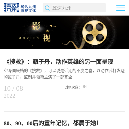
《搜救》：甄子丹，动作英雄的另一面呈现
空降国庆档的《搜救》，可以说是近期的不虞之喜，以动作武打发迹
的甄子丹，监制并领衔主演了一部完全...
10
/
08
94
浏览次数：
2022
没有动作场面的影片，单是这样的“噱头”就足够令人期待。解除武装
的动作英雄在《叶问》《杀破狼》《导火线》《精武风云·陈真》
《怒火·重案》等影片中，甄子丹留下了一个个经典的动作英雄形
象，他们有着常人没有的超强体能和格斗技巧，还有着英雄的使命感
与牺牲精神，他们总能在危机到来时化险为夷，最终创造奇迹。凭借
80、90、00后的童年记忆，都属于她！
着这些人物在大众心中留下的印象，身为主演的甄子丹也成为与成