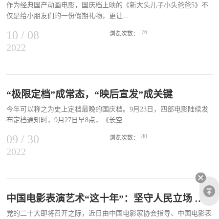
作为经典国产动画电影，国庆档上映的《新大头儿子小头爸爸5》不
龙、李连杰等人齐名的动作英雄，这是他职业生涯的一大成就。但是
仅是给小朋友们的一份假期礼物，更让...
影片中的动作英雄会老去，饰演动作英雄的演员也会老去，他们回归
家庭，成为一个普通的父亲，两种形象在银幕内外形成互文，就像
10
/
08
76
浏览次数：
《英伦对决》中扮演迟暮父亲的成龙，我们看惯了他们过去完成“不
2022
很多“大朋友”们再次找回了久违的童年记忆。首映现场，为“围裙妈
可能的任务”时的潇洒英姿，再看到他们老去，失去曾经的魔力，却
妈”配音的鞠萍遇见了很多自己曾经的“小观众”，他们有些早已为人
依旧要去完成艰难任务时的疲惫姿态，则生出唏嘘、心酸之感，动作
父母，却依然亲切的称呼她为“鞠萍姐姐”，一股脑地向她分享那些与
英雄们这一银幕形象的转变无疑成为某种牵动观众情感的要点，这样
《七巧板》《大风车》有关的儿时故事。 主持生涯超过30年，尽管
的故事也常常令人动容。在《搜救》中，我们就看到甄子丹的这样一
随着年龄增长，鞠萍感叹自己“从一个小姐姐变成一个小老师，到如
“极限定档”成常态，“映后宣发”成关键
面——一个平凡、普通的父亲。其实，这并不是甄子丹在银幕上第一
今应该已是奶奶的年龄”。但无论声音、语态，还是几乎从未变换过
次扮演这样一个父亲，在《叶问4》中，他诠释了一个英雄的武者老
今年可以称之为史上定档最晚的国庆档。9月23日，四部电影陆续发
的发型，她始终保持着大家记忆中“鞠萍姐姐”的本色，也守护着几代
去时，与自己儿子朴素而动人的情感羁绊。而在《搜救》中，他彻底
布定档通知时，9月27日早8点，《长空...
“小朋友”的美好童心。当成年人的世界陷入“内卷”，连姐姐们也开始
失去了自己的武功，成为一个普通的中年父亲，这次他面对的挑战却
忙着乘风破浪，“鞠萍姐姐”仍然和几十年前一样，为自己的角色燃烧
09
/
30
80
一点不简单，...
浏览次数：
着无限的热情。 作为当年坐在电视机前收看《大风车》的“小朋
2022
之王》突然撤档，《搜救》宣布将于10月3日上映。至此，国庆档的
友”，我们很好奇这样长时间坚持做一件事，是否难免让人感到压力
基本格局业已形成，分别是9月30日上映的饶晓志执导，张译、王俊
或倦怠。“不瞒您说，没有压力。”作为“鞠萍姐姐”，她认定“要有一
凯、殷桃主演的《万里归途》；陈国辉执导，李冰冰、冯绍峰、黄晓
种奉献和舍弃的精神”，而所有付出，也让她在时光走过的这么多年
明主演的《平凡英雄》；宁海强导演，刘烨、韩雪主演的《钢铁意
当中，始终不断收获着来自一批又一批“小朋友”的认可与喜爱。“这
志》；10月3日上映的由罗志良导演，甄子丹、韩雪主演的《搜
中国电影表演艺术“这十年”：坚守人民立场 描绘时代气象
份爱心、童心、耐心，就是我做这个职业的一生中最宝贵的东西。”
救》。此外，动画电影《大头儿子和小头爸爸5》《我是霸王龙》
配音5部800集《大头儿子》系列作品和围裙妈妈相似度只差“这一
党的二十大即将召开之际，近日由中国电影家协会指导、中国电影表
《新灰姑娘2》10月1日国庆上映，等待与小朋友们见面。极限定档受