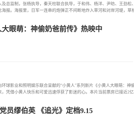
人及总监制，张杨执导，秦天柱联合执导，于和伟、杨洋、尹昉、王劲松、
海报。海报里，日军一连串的炮弹正不间断地炸入草河和对岸河堤，草桥已
人大眼萌：神偷奶爸前传》热映中
如何才能过河？衡阳守军面对如此紧张的局势，排工正拼力划着竹筏在危
民在战场上英勇奋战着。《援军明日到达》以发生于1944年的衡阳保卫
千人的兵力，在衡阳人民的血肉支援下，孤军守城，御日军总兵力十一万
足以与任何战役媲美的战例。在这场战役里，中国的忠勇义士用血肉之躯
阳保卫战给了日军以重大打击，为世界反法西斯战争作出了贡献。
由环球影业和照明娱乐联合呈献的“小黄人”系列新片《小黄人大眼萌：神
来，凭借小黄人快乐和可爱迅速俘获了影迷的心。本片当前票房已接近2亿，
员缪伯英 《追光》定档9.15
这周末不妨前往影院，和小黄人一起为你的夏天画上一个欢乐的句号！这
借彼此之间的信任和情谊，成功打败反派“极恶六天王”。这场令人捧腹的
为大家送上欢乐。全新的冒险 招牌的搞笑风格 这部电影是《神偷奶爸》
部电影连成了一线。本片令人眼前一亮的是新成员奥豆——一个话痨牙套仔