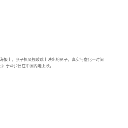
高达9.2，豆瓣评分7.7。 《智取威虎山前传》继续由徐克
林海雪原，执行剿匪任务的故事。
 海报上，张子枫凝视玻璃上映出的影子，真实与虚化一时间
4月2日在中国内地上映，...