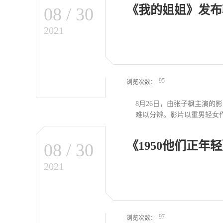
《我的姐姐》发布
08
/
30
子荣的银幕形象，由张涵予、
执导，讲述1946年冬天
2021
95
浏览次数：
8月26日，由张子枫主演
难以分辨。影片以重男轻女作
《1950他们正年
08
/
30
取得了8.6亿元的票房成绩
2021
97
浏览次数：