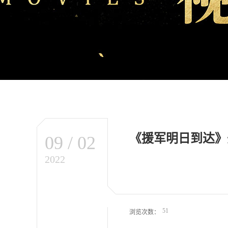
《援军明日到达》
09
/
02
2022
51
浏览次数：