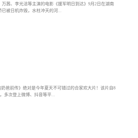
万茜、李光洁等主演的电影《援军明日到达》9月2日在湖南
被日机炸毁，水柱冲天的河...
险重重的河上前进，准备采用搭浮桥的方式保障队伍过河。面
战为故事背景。衡阳保卫战是中华民族抗战史上极其壮烈的战例
于城外达四十七天，迟滞了日军的图谋，导致了东条英机内阁
筑起了中华民族的钢铁长城，衡阳人民也全力支援守军备战，
偷奶爸前传》绝对是今年夏天不可错过的合家欢大片！该片自8
多次登上微博、抖音等平...
部新作追述了小黄人们初识少年时期懵懂追梦的小老板的故
“黄色风暴”当前正席卷大银幕，小黄人这群风靡全球，男女老
系列及其衍生作品《小黄人大眼萌》之间巧妙而又精彩的补充篇
。这只可爱的冒失鬼，为了一枚“一见倾心”的宠物石，弄丢