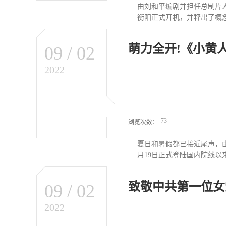
由刘和平编剧并担任总制片
衡阳正式开机，并释出了概念
萌力全开!《小黄
09
/
02
面上仅剩两个兀立的桥墩。
对日军猛烈的战火，中国军
2022
——衡阳守军以不足一万八
的倒台，成为整个二战史上
体现了中华民族的血性。衡
73
浏览次数：
夏日和暑假都已接近尾声，
月19日正式登陆国内院线以
致敬中共第一位女党
09
/
02
台热搜榜，口碑持续爆棚！
事。这一“贱萌天团”最后凭
2022
少通吃的“顶流”也再次回归
章，它正式将小黄人系列五