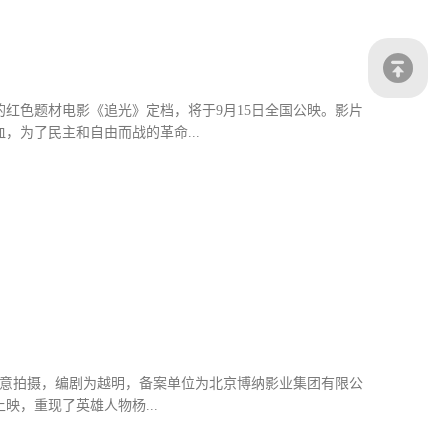
了一场公路冒险之旅。当“事业心”极强的小老板遇上蠢萌的
该片人气值超高的笑点和萌点担当。不管你是从一而终热爱小
红色题材电影《追光》定档，将于9月15日全国公映。影片
为了民主和自由而战的革命...
报、预告片中，传递了 “打破枷锁、向阳而生”的精神内核。
代表的早期革命党人的坚守与奋斗。缪伯英同志在北京、湖南、
的信仰之光，以身许党的坚定信念给予她前进的决心，与爱人
女子高等师范学校（北京师范大学前身），在李大钊的影响
个光明未来，用双脚走出了一条康庄大道，“追光”是他们的
定的声音中，我们看到了时代的动荡和环境的复杂。短短40秒
同意拍摄，编剧为越明，备案单位为北京博纳影业集团有限公
，重现了英雄人物杨...