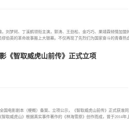
得到的宝石，随后为了弥补过失不让小老板生气，便化身“孤勇者”独自开启
奥豆虽然是首度出现的新成员，但在影片上映后便“圈粉”无数，无疑成为
笑一场的观众，这部影片都是不容错...
编，刘梦珂、丁溪鹤领衔主演，郭涛、王劲松、金巧巧、果靖霖倾情加盟的
缪伯英的革命故事搬上大银幕。不仅再现了先烈们为国家奋斗的青春热血，
影《智取威虎山前传》正式立项
这对“英雄”夫妻短暂而壮丽的一生呈现在大众面前。在最新发布的定档海
量书写壮丽史诗首次曝光的“信仰”版海报用艺术化手段凸显了以缪伯英为
、妇女运动和学生运动第一线，纷飞的战火与艰险的环境不能消磨她眼中
生的力量。五四运动后，20岁的缪伯英以长沙地区第一名的成绩考入北京
组织，开启了救国救民、寻求真理的历程。无数的革命先驱用青春换得了一
 打破枷锁向阳追光“找真理，找光明，需要跨过千难万阻。”在李大钊坚
一次次运动中惨遭迫害，又一次次向着理想重新站...
6月全国电影剧本（梗概）备案、立项公示，《智取威虎山前传》正式获准
取威虎山》根据真实事件著作的《林海雪原》创作而成，曾于2014年上映