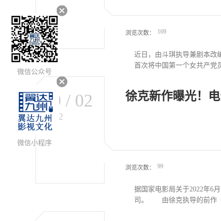
了格鲁费劲九牛二虎之力才
奥豆，搞笑指数层层加码！
黄人的影迷，还是单纯渴望大
169
浏览次数：
近日，由斗琪执导兼剧本改
首次将中国第一个女共产党员
微信公众号
徐克新作曝光！电
09
/
02
精神，更是将缪伯英和何孟雄
信仰之光照耀大地 精神力
2022
上海三地，战斗在工人运动
共同的革命理想是她向阳而
下，加入中国共产党的早期
微信小程序
人生写照。背向黑暗面向光明
的预告中，展现了革命党人在
99
浏览次数：
据国家电影局关于2022年
司。 由徐克执导的前作《智