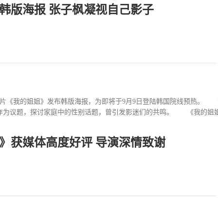
韩版海报 张子枫凝视自己影子
梁家辉、林更新、余男、佟丽娅等主演，共收获了8.83亿票房，猫眼评分
，东北民主联军一支以少剑波为首的人民解放军小分队，深入东北人迹罕至的
的影片《我的姐姐》发布韩版海报，为即将于9月9日登陆韩国院线预热。
为议题，探讨家庭中的性别话题，曾引发影迷们的共鸣。 《我的姐姐》于
轻》获媒体高度好评 导演深情致谢
，业界期待影片在韩国影市的表现。