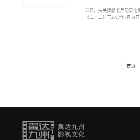
近日，抗美援朝老兵纪录电
《二十二》于2017年8月1
二》是因为与《二十二》相
绪，《1950他们正年轻
战士们，用鲜血和生命为我们
轻》将在全国院线上映。 
“青春”赞歌。70多年前，
首页
战士，牺牲在异国他乡，回
历时四年拍摄制作，主创团队以