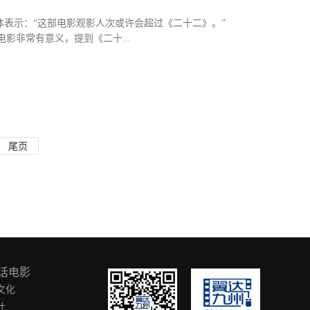
媒体表示：“这部电影观影人次或许会超过《二十二》。”
电影非常有意义，提到《二十...
相比《二十二》，甚至可能获得更多人的共鸣，同样是爱国情
我们骄傲，我们在那么艰难的环境下，战胜了世界强敌。志愿军
批在韩志愿军烈士遗骸将回国，9月3日，《1950他们正年
50他们正年轻》不仅仅是一部电影，它更是一首励志感人的
有的人永远留在了那片土地上。抗美援朝，197653名志愿军
尾页
那场战斗中，这些年轻人想的是什么？《1950他们正年轻》
话电影
文化
叶