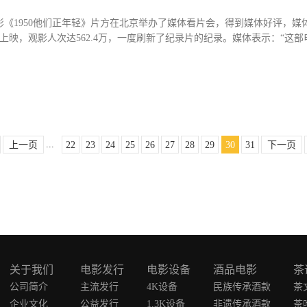
影《1950他们正年轻》片方在北京举办了媒体看片会，得到媒体好评，
4日上映，观影人次达562.4万，一度刷新了纪录片的纪录。媒体表示：“这部
似的是记录民族记忆的紧迫性，这些记录的影像随着时间会越来越珍贵，
》会给我们带来振奋的精神。我们虽然牺牲了很多战士，但这场战争应该让
换来了70多年的和平，看这部电影，也是向他们致敬。” 9月2日，第八
26位志愿军老兵首登大银幕 第八批志愿军烈士遗骸回归时上映 《19
百万青年跨过鸭绿江奔赴战场，把威胁挡在了国门之外，他们有的人回来了，
...
上一页
22
23
24
25
26
27
28
29
30
31
下一页
来的战士，如今他们怎样了？当年的战场究竟有多惨烈？在军力物力悬殊的
“真实、珍贵...
关于我们
电影发行
电影设备
酒品电影
茶
公司简介
主流发行
4K设备
民族传承酒款
茶
企业文化
公益发行
1.3K设备
非遗传承酒款
茶