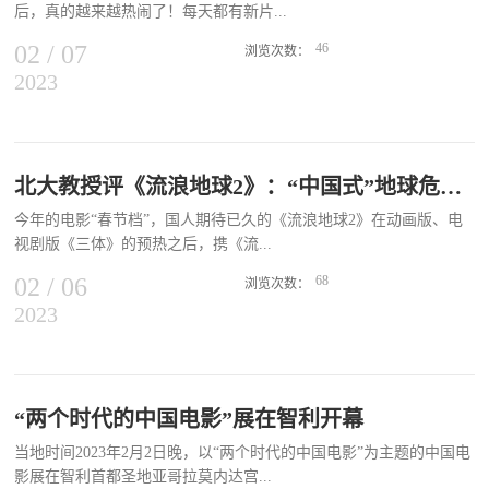
道，《满江红》的故事缘起，是因为山西当地原...
后，真的越来越热闹了！每天都有新片...
护主体责任。 在版权部门保驾护航下，2023年春节档（除夕至正月
初六，1月21日至1月27日）全国电影票房为67.58亿元，同比增长
02
/
07
46
浏览次数：
11.89%,创造了春节档票房历史第二的好成绩；观影人次为1.29亿，
2023
官宣、定档的好消息。 2月6日，朱一龙、倪妮、文咏珊领衔主演的
同比增长13.16%；国产影片票房占比为99.22%。国家版权局相关工
悬疑犯罪电影《消失的她》正式宣布6月22日上映，强势出击端午
作负责人表示，将继续依法打击盗录盗播院线电影违法犯罪行为，切
档。 梁家辉和于谦合作新片《老江湖》也首度官宣，影片讲述草
实为电影产业提供更为有力的版权保护工作，绝不允许互联网成为侵
根老警和金融大鳄的冤家故事，京片子遇见港普，这样的新鲜组合也
权盗版活动滋生泛滥的土壤。提前预警 精准溯源及时、有效遏制盗
计划在2023年与观众见面。 从2月5日元宵节，梁朝伟和郭富城双
北大教授评《流浪地球2》：“中国式”地球危机想象与解决方案
版传播春节档票房爆发力强、影片质量高，是每年电影市场票房产出
影帝领衔的《风再起时》，到6月22日，朱一龙倪妮领衔主演《消失
最高效的档期，同时也是盗版行为最猖獗的档期。为对春节档上映影
今年的电影“春节档”，国人期待已久的《流浪地球2》在动画版、电
的她》，2023春节档后的上半年，截至目前有近40部新片已确定院线
片提供有效的版权保护，国家版权局于1月20日发布了2023年度第一
视剧版《三体》的预热之后，携《流...
上映时间，越来越多电影陆续就位，中国电影市场愈加红火。国产新
批重点作品版权...
片不断档，各大档期陆续成型 以上半年为节点，春节档后的热门
02
/
06
68
浏览次数：
档期主要集中在清明档、五一档和端午档。 今年清明节在4月5
2023
浪地球》的赫赫威风，四年之后“王者再来”，且不负众望：技术的升
日，当天为周三，且只放假一天，不像以往有三天连假，因此无法在
级，体现中国电影工业水平的视听奇景，死亡与生存的末世哲学思
电影市场形成规模档期。 不过，在清明节前后都会有亮点新片亮
考，速度与巨物的奇观美学与“想象力消费”，数字化生命的伦理悖论
相，4月1日确定上映科幻喜剧《宇宙探索编辑部》，4月7日迎来成龙
与想象，相较于第一部更开阔的全宇宙视野、全景全知叙事，更高的
动作片《龙马精神》，足够覆盖填充节日空档。从“小破球”到“编辑
信息密度，更复杂烧脑的情节，更丰富的人物和人间情怀，共同体意
“两个时代的中国电影”展在智利开幕
部”，中国科幻电影越来越有样。《宇宙探索...
识背景下的中国想象和中国方案…… 作为笔者概括的“想象力消费”
当地时间2023年2月2日晚，以“两个时代的中国电影”为主题的中国电
的重要类型之一，科幻电影发挥基于科学的超时空想象力，通过把宏
影展在智利首都圣地亚哥拉莫内达宫...
大的假定性科幻世界观剧情化，科幻形象与奇观场景的技术化呈现，