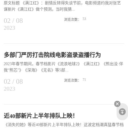
原文标题 《满江红》：剧情反转得失谈节前，电影频道约我对张艺
2015年以来观众满意度最高的春节档，展现了2023年中国电影市场的
谋新片《满江红》做个预测。当时我猜...
强势复苏势头。讨论中，各位与会专家和从业者们结合档期总体表现
和具体影片创作，分别就艺术呈现、档期生态、产业结构等方面进行
02
/
08
53
浏览次数：
了深入交流探讨。大家纷纷表示，在今年春节档的带动下，随着内容
2023
，《满江红》很可能是《三枪拍案惊奇》的一个升级版。为求自证，
制作节奏逐步平稳恢复，优质内容储备不断释放，2023年中国电影市
大年初一一大早，我就跑去影院怒刷了一遍《满江红》。 不出所
场将持续复苏。市场复苏 观众捧场业内对2023年电影市场充满期待
料，一样的幽闭时空，一样的密室悬疑，一样的黑色喜剧。不同在
陆亮在研讨会上对之后中国电影产业的发展提出了期待。他说：“期
于，《满江红》的剧情布局和主题格调上都比《三枪》更精致、更高
待这个令人难忘的春节档热潮能持续下去，期待观众对电影的关注和
级，就此而言，说它是《三枪》的升级版也不无道理。《满江红》给
多部门严厉打击院线电影盗录盗播行为
热情能持续下去，期待春节档后其他连续的档期能把火爆的市场热度
人最深的印象是，这个发生在闭锁时空中的悬疑故事具有高度的戏剧
持续下去，期待中国电影人团结奋发快乐的精气神能持续下去，期待
2023年春节期间，春节档影片《流浪地球2》《满江红》《熊出没·伴
假定性，某种程度上也再次印证了张艺谋对传统“三一律”的特别痴
主题积极、百花齐放、类型丰富、风格各异、佳作纷呈的创作形势能
我“熊芯”》《深海》《无名》等5部...
迷。比如封闭的叙事时空，似乎已成为张艺谋电影一种“签名式”的铁
持续下去，期待体现中国电影精神的影片走向世界的势头能够持续...
律。从《菊豆》（1990）的染坊到《大红灯笼高高挂》（1991）深宅
02
/
08
71
浏览次数：
大院，从《金陵十三钗》（2011）的基督教堂再到《狙击手》
2023
春节档影片的盗版版本在网上出现，国家版权局、国家电影局、公安
（2022）的前线阵地、掩体，无不是在一个封闭的时空架构中让角色
部、文旅部相关部门联合权利人共同行动，在中国电影科学技术研究
去达成一项特定的使命。 《满江红》亦复如此，所不同的是，
所（电影技术质量检测所）的技术支持下，迅速锁定了盗录传播嫌疑
《满江红》对时空的限定更加极端，不仅将空间死死锁定在高墙大院
人，目前案件正在侦办中。 全国多地版权主管部门联合公安、工
之内，并且还将故事时间严格限定在“一个时辰”，使其与影片的放映
信、文化市场综合执法等部门进一步加大对电影院、点播影院、私人
近40部新片上半年排队上映！
时间大体同步。这属于一种叙事形式的极端化，它是一步险棋，走对
影吧和网络服务商的版权监管监测力度，开展线上线下巡查工作，及
了就能险中求胜，走错了就会画地为牢，作茧自缚。 据媒体报
《消失的她》等近40部新片上半年排队上映！这波定档潮真猛春节档
时发现涉嫌侵权盗版违法犯罪的案件线索，督促落实院线电影版权保