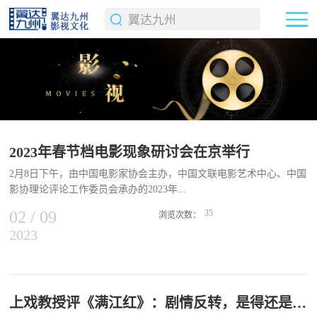
2023年春节档电影现象研讨会在京举行
2月8日下午，由中国电影家协会主办，中国文联电影艺术中心、中国
影协理论评论工作委员会承办的2023年...
02
/
09
35
浏览次数：
2023
春节档电影现象研讨会在京举行。国家电影局副局长陆亮，中国文联
党组成员、书记处书记，中国影协分党组书记张宏，中国电影基金会
理事长张丕民，中国影协分党组成员、副秘书长曹俊等参加研讨会。
2023年春节档，中国电影市场共产出票房67.58亿元，获得春节档期
历史第二好成绩。《流浪地球2》《满江红》等多部题材类型各异的
上戏教授评《满江红》：剧情反转，是得还是失？
影片集中上映，影片供给充沛、质量过硬，观众观影需求高涨，是