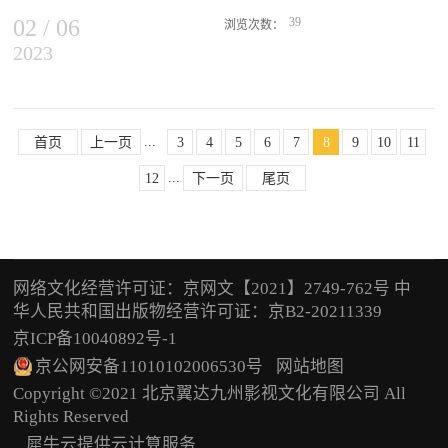
在让观众梦幻化、沉浸性“消费”的同时，想象性地解决社会现实的矛
02
/
06
39
浏览次数：
盾，破解未来可能的灾难和危机。《流浪地球2》讲的是《流浪地球
2023
文化中心开幕，本次影展由中国电影资料馆、智利国家电影资料馆、
1》中宇航员刘培强，在2075年的地球危机中为拯救地球而驾驶宇航
中国驻智利大使馆联合举办，将通过12部跨越百年的影像为智利观众
机撞向木星之前的故事。贯穿这两部科幻作品的是一个人类面对未来
展现一个鲜活立体的中国。智利国家电影资料馆邀请函中国驻智利大
灾难自我拯救的超级叙事，一个可以用“人类带着地球流浪”来概括的
使牛清报及夫人元军、智利国家电影资料馆馆长马塞洛·莫拉莱斯、
“高概念”叙述，也是一种全宇宙跨时空视野下的“事件型”叙事——叙
...
总统府文化中心主任巴布洛·布鲁诺里出席开幕式，中国电影资料馆
首页
上一页
3
4
5
6
7
8
9
10
11
述宇宙大事件下的渺小人类或小人物。 影片不断以字幕标出时间段
馆长孙向辉视频祝贺。牛大使在开幕式致辞中表示，中国和智利都是
落和危机爆发的倒计时，宣告灾难降临的时间（似乎是MOSS这样的
...
12
下一页
尾页
重要的电影生产国，为世界电影发展做出了独特贡献。今天的中国是
无所不知，一切在掌控之下的超能力在一步步地引导人类自救）。在
电影生产大国和世界主要电影市场，在刚刚过去的春节档，7天假期
倒计时的压迫中，人类进行了一场又一场类似于愚公移山、精卫填
产出电影票房超过67亿元人民币，观影人次1.29亿，展现出中国电影
海、女娲补...
市场疫情后的强势复苏。本次影展展出的影片表现了中国不同时代的
文化和社会风情，体现出的价值理念也是两国人民的共同追求。从左
网络文化经营许可证：京网文【2021】2749-762号 中
至右：智利总统府文化中心主任巴布洛·布鲁诺里、中国驻智利大使
华人民共和国出版物经营许可证：京B2-20211339
牛清报及夫人元军、智利国家电影资料馆馆长马塞洛·莫拉莱斯“智利
京ICP备10040892号-1
是世界上距离中国最远的国家，两国虽远隔重洋，但海内存知己，天
涯若比邻。半个世纪以来，两国之间建立了坚固的友谊。而电影是让
京公网安备11010102006530号
网站地图
不同国家、不同民族、不同文化的人民增进了解的生动渠道。”中国
Copyright ©2021 北京翼达九州影视文化有限公司 All
电影资料馆馆长孙向辉在致辞中回顾了两国友好，并对展映影片做简
Rights Reserved
要介绍，“这次展映的中国电影，...
犀牛云提供云计算服务