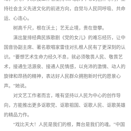
持社会主义先进文化的前进方向，自觉与人民同呼吸、共命
运、心连心。
树高千尺，根在沃土；艺无止境，贵在登攀。
演出复排经典民族歌剧《党的女儿》的难忘经历，让中
国音协副主席、著名歌唱家雷佳对扎根人民有了更深刻的认
识。“要想艺术生命力经久不息，就必须敬畏人民、敬畏艺
术，接通生活源泉、接通人民情感，以充沛的激情、动人的
旋律和昂扬的精神，表达好人民群众拥抱新时代的愿景心
声。”她说。
对文艺工作者而言，唯有坚持以人民为中心的创作导
向，方能推出更多讴歌党、讴歌祖国、讴歌人民、讴歌英雄
的精品力作。
“戏比天大！人民是我们的根，舞台是我们的魂。”中国