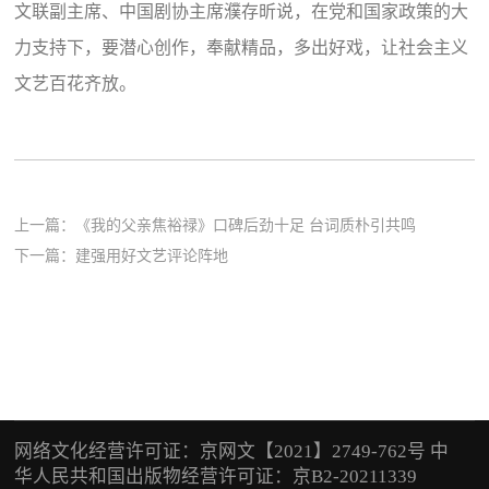
文联副主席、中国剧协主席濮存昕说，在党和国家政策的大
力支持下，要潜心创作，奉献精品，多出好戏，让社会主义
文艺百花齐放。
上一篇：
《我的父亲焦裕禄》口碑后劲十足 台词质朴引共鸣
下一篇：
建强用好文艺评论阵地
网络文化经营许可证：京网文【2021】2749-762号 中
华人民共和国出版物经营许可证：京B2-20211339