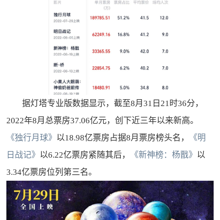
据灯塔专业版数据显示，截至
8
月
31
日
21
时
36
分，
2022
年
8
月总票房
37.06
亿元，创下近三年以来新高。
《独行月球》
以
18.98
亿票房占据
8
月票房榜头名，
《明
日战记》
以
6.22
亿票房紧随其后，
《新神榜：杨戬》
以
3.34
亿票房位列第三名。