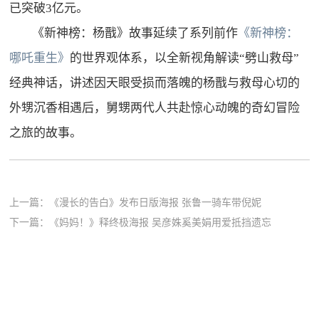
已突破
3
亿元。
《新神榜：杨戬》故事延续了系列前作
《新神榜：
哪吒重生》
的世界观体系，以全新视角解读
“
劈山救母
”
经典神话，讲述因天眼受损而落魄的杨戬与救母心切的
外甥沉香相遇后，舅甥两代人共赴惊心动魄的奇幻冒险
之旅的故事。
上一篇：
《漫长的告白》发布日版海报 张鲁一骑车带倪妮
下一篇：
《妈妈！》释终极海报 吴彦姝奚美娟用爱抵挡遗忘