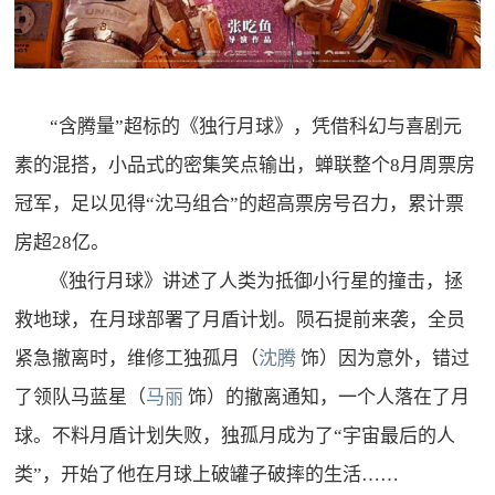
“含腾量
”
超标的《独行月球》，凭借科幻与喜剧元
素的混搭，小品式的密集笑点输出，蝉联整个
8
月周票房
冠军，足以见得
“
沈马组合
”
的超高票房号召力，累计票
房超
28
亿。
《独行月球》讲述了人类为抵御小行星的撞击，拯
救地球，在月球部署了月盾计划。陨石提前来袭，全员
紧急撤离时，维修工独孤月（
沈腾
饰）因为意外，错过
了领队马蓝星（
马丽
饰）的撤离通知，一个人落在了月
球。不料月盾计划失败，独孤月成为了
“
宇宙最后的人
类
”
，开始了他在月球上破罐子破摔的生活
……