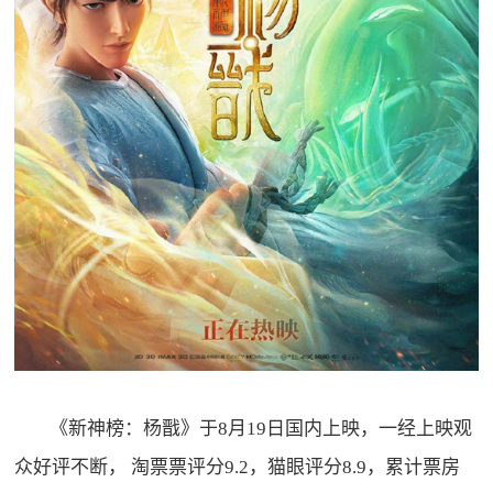
《新神榜：杨戬》于
8
月
19
日国内上映，一经上映观
众好评不断，
淘票票评分
9.2
，猫眼评分
8.9
，累计票房