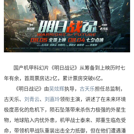
国产机甲科幻片《明日战记》从筹备到上映历时七
年有余，首周票房达
2
亿，累计票房突破
6
亿。
《明日战记》由
吴炫辉
执导，
古天乐
担任总监制，
古天乐、
刘青云
、
刘嘉玲
领衔主演，讲述了在未来环境
极度恶化的危机下，陨石坠落带来杀伤力极强的外星生
物，地球陷入内忧外患，机甲战士泰来、郑重生临危受
命，带领机甲战队重装出击全力抵御，但在他们遭遇潘