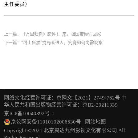
主任委员）
上一篇：
《万里归途》影评 |：来，祖国带你们回家
下一篇：
“线上售票”搅局者进入，究竟如何尚需观察
网络文化经营许可证：京网文【2021】2749-762号 中
华人民共和国出版物经营许可证：京B2-20211339
京ICP备10040892号-1
京公网安备11010102006530号
网站地图
Copyright ©2021 北京翼达九州影视文化有限公司 All
Rights Reserved