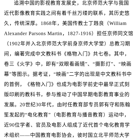
追溯中国的影视教育发展史，北京师范大学与我国
近代影像教育实践之间有着千丝万缕的联系，其历史悠
久，传统深厚。1868年，美国传教士丁韪良（William
Alexander Parsons Martin，1827-1916）担任京师同文馆
（1902年并入北京师范大学前身京师大学堂）总教习期
间，编著完成中文教科书《格物入门》共七卷。其中，
卷三《火学》中，即有“双眼看画镜”、“摄影灯”、“映画
幕”等图示。据考证，“映画”二字的出现是中文教科书中
的首例，《格物入门》也成为电影学前史中最早正式刻
版印刷的教科书，参与推动了中国早期电影教育事业的
发展。20世纪30年代，由时任教育部专员郭有守和陈翰
笙发起的“电化教育”（电影教育与播音教育）运动中，
近90位学者、官员及电影人组成了近代首个电化教育学
术组织——中国教育电影协会，彼时国立北平师范大学