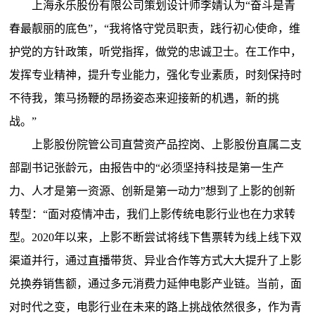
上海永乐股份有限公司策划设计师李婧认为“奋斗是青
春最靓丽的底色”，“我将恪守党员职责，践行初心使命，维
护党的方针政策，听党指挥，做党的忠诚卫士。在工作中，
发挥专业精神，提升专业能力，强化专业素质，时刻保持时
不待我，策马扬鞭的昂扬姿态来迎接新的机遇，新的挑
战。”
上影股份院管公司直营资产品控岗、上影股份直属二支
部副书记张龄元，由报告中的“必须坚持科技是第一生产
力、人才是第一资源、创新是第一动力”想到了上影的创新
转型：“面对疫情冲击，我们上影传统电影行业也在力求转
型。2020年以来，上影不断尝试将线下售票转为线上线下双
渠道并行，通过直播带货、异业合作等方式大大提升了上影
兑换券销售额，通过多元消费力延伸电影产业链。当前，面
对时代之变，电影行业在未来的路上挑战依然很多，作为青