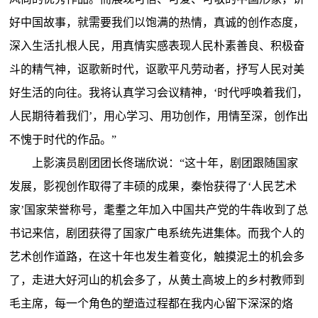
好中国故事，就需要我们以饱满的热情，真诚的创作态度，
深入生活扎根人民，用真情实感表现人民朴素善良、积极奋
斗的精气神，讴歌新时代，讴歌平凡劳动者，抒写人民对美
好生活的向往。我将认真学习会议精神，‘时代呼唤着我们，
人民期待着我们’，用心学习、用功创作，用情至深，创作出
不愧于时代的作品。”
上影演员剧团团长佟瑞欣说：“这十年，剧团跟随国家
发展，影视创作取得了丰硕的成果，秦怡获得了‘人民艺术
家’国家荣誉称号，耄耋之年加入中国共产党的牛犇收到了总
书记来信，剧团获得了国家广电系统先进集体。而我个人的
艺术创作道路，在这十年也发生着变化，触摸泥土的机会多
了，走进大好河山的机会多了，从黄土高坡上的乡村教师到
毛主席，每一个角色的塑造过程都在我内心留下深深的烙