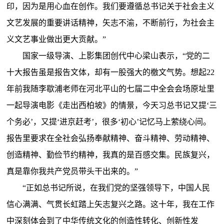
印，因为是用心血在创作。我们要遵循总书记关于社会主义
文艺发展的重要讲话精神，矢志不渝，不断前行，为社会主
义文艺事业做出更大贡献。”
国家一级导演、上影集团创代中心梁山表示，“党的二
十大报告虽是报告文体，却有一股强大的檄文气势。想起22
年前我随李歇浦老师在河北平山的七届二中全会会场原址里
一起导演电影《走出西柏坡》的情景，今天习总书记又提‘三
个务必’，又提‘进京赶考’，很多‘初心’记忆马上萦绕心间。
报告里要求在全社会弘扬奉献精神、奋斗精神、劳动精神、
创造精神、勤俭节约精神，我真的是百感交集。民族复兴，
真是靠你我共产党员带头干出来的。”
“正如总书记所说，在我们党的坚强领导下，中国人民
信心满满、气贯长虹踏上矢志复兴之路。这十年，我在工作
中深刻体会到了中华传统文化的创造性转化、创新性发