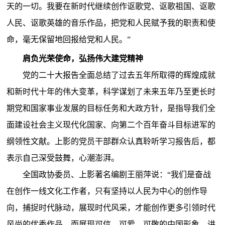
天的一切。我要在新时代继续创作讴歌党、讴歌祖国、讴歌
人民、讴歌英雄的音乐作品，把党和人民赋予我的职责和使
命，毫无保留地回报给党和人民。”
肩负光荣使命，弘扬伟大建党精神
党的二十大报告全面总结了过去五年所取得的辉煌成就
和新时代十年的伟大变革，科学谋划了未来五年乃至更长时
期党和国家事业发展的目标任务和大政方针，是指导我们全
面建设社会主义现代化国家、向第二个百年奋斗目标进军的
纲领性文献。上影的党员干部群众认真聆听学习报告后，都
表示自己深受鼓舞，心潮澎湃。
全国政协委员、上影著名编剧王丽萍说：“我们是奋战
在创作一线文化工作者，只有坚持以人民为中心的创作导
向，捕捉时代脉动，展现时代风采，才能创作更多引领时代
风尚的优秀作品。而展现可信、可爱、可敬的中国形象，讲