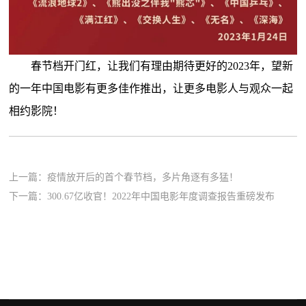
春节档开门红，让我们有理由期待更好的2023年，望新
的一年中国电影有更多佳作推出，让更多电影人与观众一起
相约影院！
上一篇：
疫情放开后的首个春节档，多片角逐有多猛！
下一篇：
300.67亿收官！2022年中国电影年度调查报告重磅发布