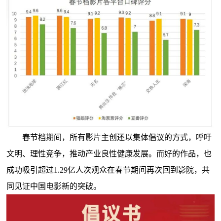
春节档期间，所有影片主创还以集体倡议的方式，呼吁
文明、理性竞争，推动产业良性健康发展。而好的作品，也
成功吸引超过1.29亿人次观众在春节期间再次回到影院，共
同见证中国电影新的突破。