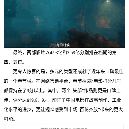
最终，两部影片以4.93亿和3.59亿分别排在档期的第
四、五位。
更令人惊喜的是，多元的类型还成就了近年来口碑最佳
的一个春节档。在网络售票平台，春节档6部电影打分几乎
都保持在了9分以上。其中，两个“头部”作品则更是口碑上
佳，评分达到9.6、9.4，印证了中国电影在故事创作、工业
化水平的进步，更让观众感受到市场“百花齐放”带来的更大
可能。