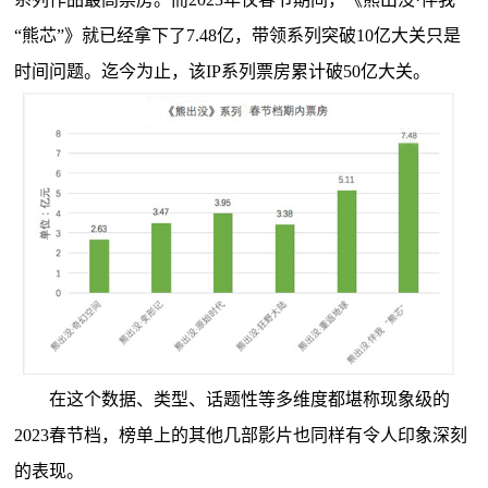
“熊芯”》就已经拿下了7.48亿，带领系列突破10亿大关只是
时间问题。迄今为止，该IP系列票房累计破50亿大关。
在这个数据、类型、话题性等多维度都堪称现象级的
2023春节档，榜单上的其他几部影片也同样有令人印象深刻
的表现。