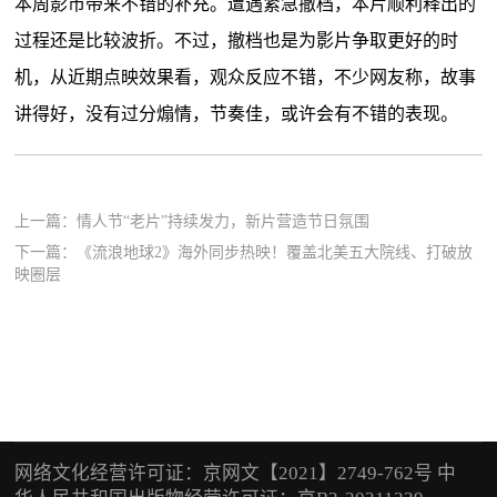
本周影市带来不错的补充。遭遇紧急撤档，本片顺利释出的
过程还是比较波折。不过，撤档也是为影片争取更好的时
机，从近期点映效果看，观众反应不错，不少网友称，故事
讲得好，没有过分煽情，节奏佳，或许会有不错的表现。
上一篇：
情人节“老片”持续发力，新片营造节日氛围
下一篇：
《流浪地球2》海外同步热映！覆盖北美五大院线、打破放
映圈层
网络文化经营许可证：京网文【2021】2749-762号 中