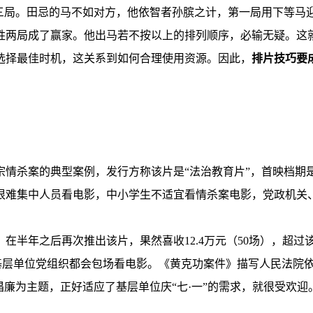
赛三局。田忌的马不如对方，他依智者孙膑之计，第一局用下等马
胜两局成了赢家。他出马若不按以上的排列顺序，必输无疑。这
选择最佳时机，这关系到如何合理使用资源。因此，
排片技巧要
宗情杀案的典型案例，发行方称该片是“法治教育片”，首映档期是2
很难集中人员看电影，中小学生不适宜看情杀案电影，党政机关
在半年之后再次推出该片，果然喜收12.4万元（50场），超
多基层单位党组织都会包场看电影。《黄克功案件》描写人民法院
倡廉为主题，正好适应了基层单位庆“七·一”的需求，就很受欢迎