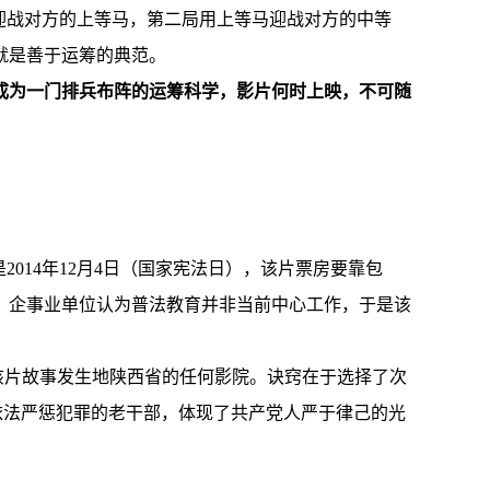
迎战对方的上等马，第二局用上等马迎战对方的中等
就是善于运筹的典范。
成为一门排兵布阵的运筹科学，影片何时上映，不可随
014年12月4日（国家宪法日），该片票房要靠包
、企事业单位认为普法教育并非当前中心工作，于是该
过该片故事发生地陕西省的任何影院。诀窍在于选择了次
依法严惩犯罪的老干部，体现了共产党人严于律己的光
。