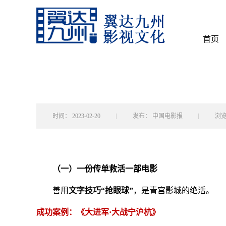
首页
时间：
2023-02-20
发布：
中国电影报
浏
（一）一份传单救活一部电影
善用
文字技巧“抢眼球”
，是青宫影城的绝活。
成功案例：《大进军·大战宁沪杭》