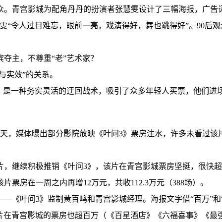
。青宫影城为配角丹丹的扮演者张慧雯设计了三幅海报，广告词注
雯“令人过目难忘，眼前一亮，戏演得好，舞也跳得好”。90后
夺主，不尊重“老”艺术家？
与实效”的关系。
”，是一种务实灵活的迂回战术，吸引了众多年轻人买票，他们进
几天，媒体曝出部分影院放映《叶问3》票房注水，许多未看过该
，继续积极推销《叶问3》，该片在青宫影城票房坚挺，很快超
票房在一周之内再增12万元，共收112.3万元（388场）。
—《叶问3》监制黄百鸣和青宫影城经理。海报文字借“百万”和“
影片在青宫影城的票房也超百万（《百星酒店》《六福喜事》《最