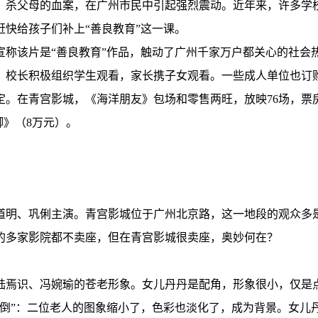
、杀父母的血案，在广州市民中引起强烈震动。近年来，许多学校
快给孩子们补上“善良教育”这一课。
宣称该片是“善良教育”作品，触动了广州千家万户都关心的社会
校长积极组织学生观看，家长携子女观看。一些成人单位也订购
。在青宫影城，《海洋朋友》包场和零售两旺，放映76场，票
脚》（8万元）。
道明、巩俐主演。青宫影城位于广州北京路，这一地段的观众多是
的多家影院都不卖座，但在青宫影城很卖座，奥妙何在？
陆焉识、冯婉瑜的苍老形象。女儿丹丹是配角，形象很小，仅是
颠倒”：二位老人的图象缩小了，色彩也淡化了，成为背景。女儿