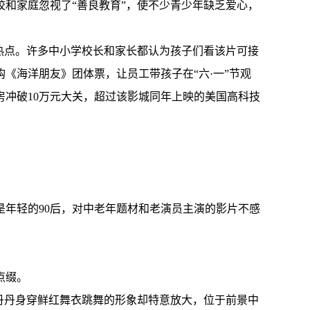
和家庭忽视了“善良教育”，使不少青少年缺乏爱心，
热点。许多中小学校长和家长都认为孩子们看该片可接
《海洋朋友》团体票，让员工带孩子在“六·一”节观
房冲破10万元大关，超过该影城同年上映的美国高科技
年轻的90后，对中老年题材和老演员主演的影片不感
点缀。
丹丹身穿鲜红舞衣跳舞的形象却特意放大，位于前景中