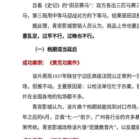
且看《史记》的“田忌赛马”：双方各出三匹马
马，第三局用中等马迎战对方的下等马，结果是田忌
据此理，青宫影城营销人员认为，商品上市也要
意乱定，过早不行，过晚也不行。
（一）档期适当延后
成功案例：《黄克功案件》
该片再现1937年陕甘宁边区高级法院公正审判一
场，但推不动。主要原因是：公检法单位忙于办案，
片在全国各地的包场都不多。
青宫影城认为，该片换个档期就能找到对口市场，
年之后的6月，正值“七·一”前夕，广州各行业的许
荣传统。青宫影城改称该片是“党建教育片”，以反腐