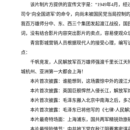
该片制片方提供的宣传文字是：“1949年4月
司令‘向全国进军’的命令，向尚未被国民党当局控制的
我百万雄师分中、东、西三个集团发起渡江战役，国
词，没有结合影片内容突出影片的卖点，容易使观众
青宫影城营销人员根据现代人的接受心理，编写
点：
千帆竞发，人民解放军百万雄师强渡千里长江天
城杭州、亚洲第一大都会上海！
本片首次披露：谁能想到，这场震惊中外的渡江
本片首次披露：英国巨舰悍然入侵长江，解放军
本片首次披露：毛泽东搬入北京中南海之后，多
本片首次披露：毛泽东已将他写的《七律·人民
本片最奇特场面：上海浦东，国共两军精锐劲旅
本片最惊险情节：中共地下党在敌江阴要塞密谋