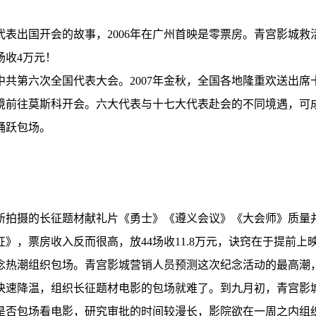
代表出国开会的故事，2006年在广州首映是零票房。青宫影城救
场收4万元！
共第六次全国代表大会。2007年金秋，全国各地隆重欢送出席
境前往莫斯科开会。六大代表与十七大代表赴会的不同境遇，可
踊跃包场。
。新拍摄的长征题材献礼片《勇士》《遵义会议》《大会师》质量
》，票房收入反而很高，放44场收11.8万元，诀窍在于提前上
念热潮组织包场。青宫影城营销人员预测这次纪念活动的最高潮
快速降温，组织长征题材电影的包场就难了。到九月初，青宫影
是否包场看电影，研究审批的时间较漫长，影院欲在一周之内组