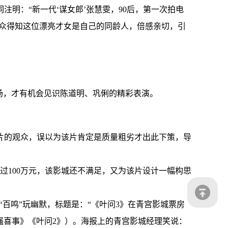
明：“新一代‘谋女郎’张慧雯，90后，第一次拍电
观众得知这位漂亮才女是自己的同龄人，倍感亲切，引
场，才有机会见识陈道明、巩俐的精彩表演。
片的观众，误以为该片肯定是质量粗劣才出此下策，导
过100万元，该影城还不满足，又为该片设计一幅构思
百鸣”玩幽默，标题是：“《叶问3》在青宫影城票房
强喜事》《叶问2》）。海报上的青宫影城经理笑说：