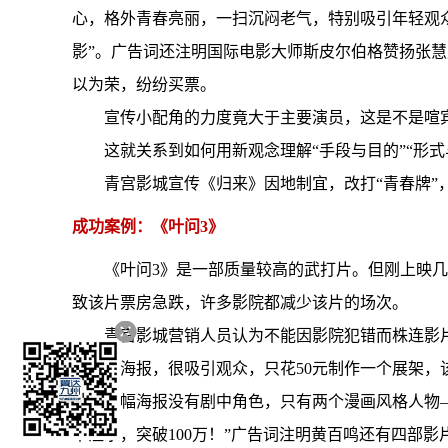
心，格外青春亮丽，一扫沉闷老气，特别吸引年轻观众
影”。广告词还注明国际电影大师斯皮尔伯格赞扬张慧
以为荣，纷纷买票。
宣传小配角的力度竟大于主要演员，这是不是喧宾
这就关系到如何用新观念理解“手段与目的”“形式
青宫影城宣传《归来》因地制宜，改打“青春牌
成功案例：《叶问3》
《叶问3》是一部质量较高的武打片。但刚上映
致该片票房急跌，许多影院都减少该片的场次。
青宫影城营销人员认为不能因影院犯错而株连影片
奇特的海报，很吸引观众，只花50元制作一个展架，该片
这幅海报没有剧中角色，只有两个漫画风格人物—
不注水，突破100万！”广告词注明黄百鸣还有四部