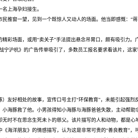
一名上海孕妇接生。
市民推窗一望，见到一个既惊人又动人的场面。他当即感慨：“蒋
的精彩场面，或用“卖关子”手法提出悬念吊胃口，颇有吸引力。
战宁沪杭》的广告传单吸引了，多数员工报名要求看该片，这家银
豚）友好相处的故事，宣传口号主打“环保教育”，未能引起强烈
，小海豚救了他。小男孩得知小海豚与海豚爸爸失散，主动帮助
却无时不在思念生死未卜的慈父。该片描写的人和动物，都是心
中《海洋朋友》的情感描写，认为这是非常可贵的“善良教育”，