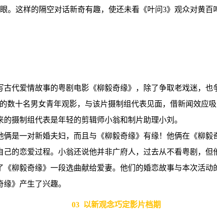
眯了眼。这样的隔空对话新奇有趣，使还未看《叶问3》观众对黄
写古代爱情故事的粤剧电影《柳毅奇缘》，除了争取老戏迷，也
动的数十名男女青年观影，与该片摄制组代表见面，借新闻效应
来的摄制组代表是年轻的剪辑师小翁和制片助理小刘。
他俩是一对新婚夫妇，而且与《柳毅奇缘》有缘！他俩在《柳毅
自己的恋爱过程。小翁还说他并非广府人，过去从不看粤剧，但
了《柳毅奇缘》一段选曲献给爱妻。他们的婚恋故事与本次活动
奇缘》产生了兴趣。
03 以新观念巧定影片档期