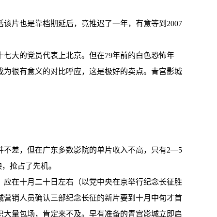
活该片也是靠档期延后，竟推迟了一年，有意等到2007
十七大的党员代表上北京。但在79年前的白色恐怖年
成为很有意义的对比呼应，这是极好的卖点。青宫影城
并不差，但在广东多数影院的单片收入不高，只有2—5
映，抢占了先机。
，应在十月二十日左右（以党中央在京举行纪念长征胜
城营销人员确认三部纪念长征的新片要到十月中旬才首
织大量包场，肯定来不及。早有准备的青宫影城立即启