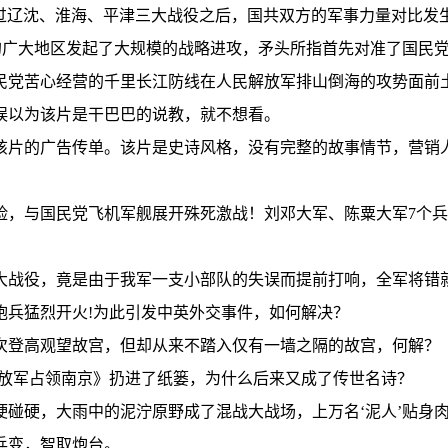
，经过辽沈、淮海、平津三大战役之后，国共双方的军事力量对比
广大地区发起了大规模的战略进攻，矛头所指首先对准了国民党重
民党苦心经营的千里长江防线在人民解放军排山倒海的攻势面前
误以为该片是干巴巴的说教，就不想看。
该片的广告传单。该片是史诗风格，没有完整的故事情节，营销
险，与国民党飞机军舰展开殊死激战！刘邓大军、陈粟大军7个兵
大战役，竟是由于我军一支小部队的失误而提前打响，全军将错
炮兵猛烈开火!为此引发中英外交事件，如何解决？
次登高观望故宫，但却从来不踏入仅有一墙之隔的故宫，何解？
解放军占领南京》扔进了纸篓，为什么后来又成了传世名诗？
硬碰硬，大雨中的泥泞原野成了混战大战场，上万名‘泥人’贴身
兵变，智取炮台。