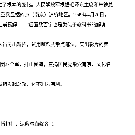
发生了根本的变化。人民解放军根据毛泽东主席和朱德总
兵盘据的京（南京）沪杭地区。1949年4月20日，
土崩瓦解……”后面数百字也是类似于教科书的解说
人员另出新招，试用跳跃式散点笔法，突出影片的卖
团27个军，排山倒海，直捣国民党巢穴南京、文化名
就错发起总攻，化不利为有利。
肉搏扭打，泥浆与血浆齐飞！