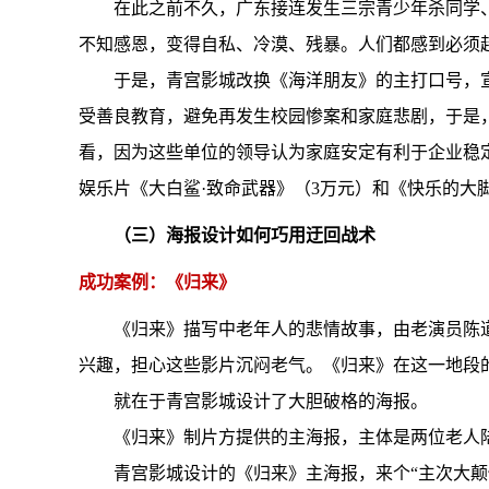
在此之前不久，广东接连发生三宗青少年杀同学
不知感恩，变得自私、冷漠、残暴。人们都感到必须赶
于是，青宫影城改换《海洋朋友》的主打口号，
受善良教育，避免再发生校园惨案和家庭悲剧，于是，
看，因为这些单位的领导认为家庭安定有利于企业稳定
娱乐片《大白鲨·致命武器》（3万元）和《快乐的大
（三）海报设计如何巧用迂回战术
成功案例：《归来》
《归来》描写中老年人的悲情故事，由老演员陈
兴趣，担心这些影片沉闷老气。《归来》在这一地段
就在于青宫影城设计了大胆破格的海报。
《归来》制片方提供的主海报，主体是两位老人
青宫影城设计的《归来》主海报，来个“主次大