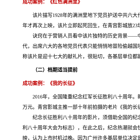
成功案例：《红色满洲里》
该片描写1928年的满洲里地下党员护送中共六大
年才再次上映，该片立即起死回生，在青宫影城放23
诀窍在于营销人员看中该片独特的历史背景——中
代，出席六大的各地党员代表只能悄悄地冒险偷越国
称该片是迎十七大的献礼片，很贴切，各基层单位都
（二）档期适当提前
成功案例：《我的长征》
2016年，全国隆重纪念红军长征胜利八十周年
万元。青宫影城主推一部十年前拍摄的老片《我的长征
纪念长征胜利八十周年的影片，须借助全国的纪
利八十周年大会为标志），在此之后，纪念热潮就会
映，认为上市时机过晚。因为广州许多基层单位决定