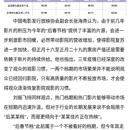
中国电影发行放映协会副会长张海燕认为，由于前几年
影片的积压为今年的“后春节档”提供了丰富的片源，会进一
步刺激影市回暖，必然带动影院的营收增加，使得影院复苏
进一步加快，但正月十六至正月二十九的票房产值还是需要
依赖于新片的持续供给。他也指出，三年疫情已经深度的改
变了观众的观影习惯，一两个档期的市场繁荣并不能说明观
众已经回归影院，只有高质量的影片不断投放市场，才会使
得观众逐渐恢复影院观影的习惯。
刘振飞持同样观点，热门档期和热门影片能够带动市场
在短期内迅速升温，但对于行业的长期发展来说不会局限于
“后某某档”，而是更倾向于“某某佳片正在热映”。
“后春节档”此前属于一个不被看好的档期，但今年其走