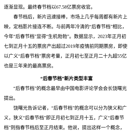
逐渐显现。最终春节档以67.58亿票房收官。
春节档后，新片迅速接棒，市场上几乎每周都有新片上
映，定档影片接连不断。与前两年冷清的“后春节档”相比，
今年“后春节档”显得“生机勃勃”。数据显示，2023年正月初
七到正月十五的票房产出超过2019年疫情前同期票房，即使
以广义“后春节档”票房考量，正月初七至正月二十九超55亿
也是三年来的最高票房。
“后春节档”新片类型丰富
“后春节档”的概念最早由中国电影评论学会会长饶曙光
提出。
饶曙光告诉记者，“后春节档”的概念可以分为狭义和广
义，狭义“后春节档”即正月初七到正月十五，广义“后春节
档”则指春节档后至正月结束。他说，提出这样一个概念，