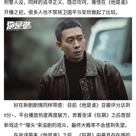
刑警人设，同样的追寻正义、隐忍坎坷，难怪在《他是谁》
开播之初，很多人也不禁将卫国平与安欣做起了比较。
好在新剧剧情同样带感：目前《他是谁》豆瓣评分达到
8分+，平台播放热度再度破万，奔着张译《狂飙》之后首部
新戏这个“噱头”来追剧的观众，最终大概率不会感到失望。
在张译带来《他是谁》之前，《狂飙》中最具存在感的