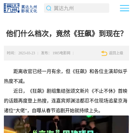
他们什么档次，竟然《狂飙》到现在？
时间：
2023-03-23
发布：
1905电影网
返回上级
距离收官已经一月有余，但《狂飙》和各位主演却似乎
热度不减。
近日，《狂飙》剧组集结张颂文新片《不止不休》首映
的话题再度登上热搜，连嘉宾郑渊洁都忍不住现场追星京海
诸位“大佬”，自曝从春节追剧开始就持续上头。