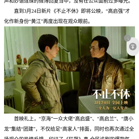
声和妙语连珠的微博回复当中，没有在公众面前过多曝光。
直到3月24日新片《不止不休》即将公映，“高启强”才
化作新身份“黄江”再度出现在观众眼前。
首映礼上，“京海”一众大佬“高启盛”、“高启兰”、“唐小
龙”集结“团建”，不仅给足“高家人”排面，同时也再次通过全