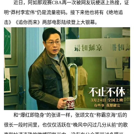
近日，阿如那观赛CBA再一次被网友玩梗送上热搜，证
明“莽村李宏伟”仍是流量密码。接下来他也将有《绝地追
击》《追你而来》两部电影陆续登上大银幕。
和“爆红即隐身”的张译一样，张颂文在“称霸京海”后的
很长一段时间里，也仅仅活跃在“晚风中闪过几分从前”的歌