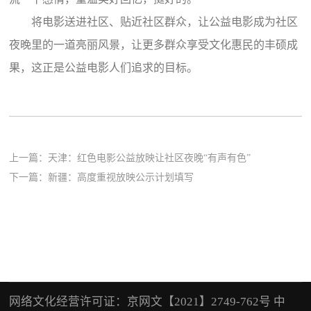
将电影送进社区、贴近社区群众，让公益电影成为社区
夜晚里的一道亮丽风景，让更多群众享受文化惠民的丰硕成
果，这正是公益电影人们追求的目标。
上一篇：
天津：红色电影公益放映让社区夜晚“有声有色”
下一篇：
新疆：高度重视放映公示计划填写
网络文化经营许可证：京网文【2021】2749-762号 中