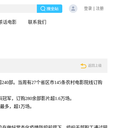
登录
注册
茶话电影
联系我们
返回上级
超240部。当周有27个省区市145条农村电影院线订购
军，订购280余部影片超1.6万场。
最多，超1万场。
单位在做好常态化疫情防控前提下，组织干部职工通过网