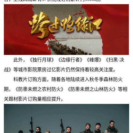
此外，《独行月球》《边缘行者》《峰爆》《扫黑·决
战》等城市影院票房过亿影片仍然保持着较高关注度。
科教片订购方面，随着各地陆续进入秋冬季森林防火
期，《防患未燃之农村防火》《防患未燃之山林防火》等相
关题材影片订购量相应提升。