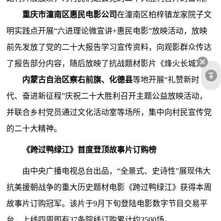
重庆市潼南区惠民电影公司
在潼南区柏梓镇龙家院子文
明实践点开展“六进理论微宣讲+惠民电影”放映活动，放映
前先发放了党的二十大报告学习宣传资料，向观影群众传达
了报告部分内容，随后放映了抗战题材影片《烽火长城》。
内蒙古自治区察右前旗、化德县
等地开展“礼赞新时
代、奋进新征程”庆祝二十大胜利召开主题公益放映活动，
并联合乡村党员通过文化活动室等场所，集中向村民宣传党
的二十大精神。
《跨过鸭绿江》首度登顶故事片订购榜
由中央广播电视总台出品，“全景式、史诗性”展现伟大
抗美援朝战争的重大历史题材电影《跨过鸭绿江》获得本周
故事片订购冠军。该片于9月下旬登陆电影数字节目交易平
台，上线四周即有37条院线订购累计约3500场。