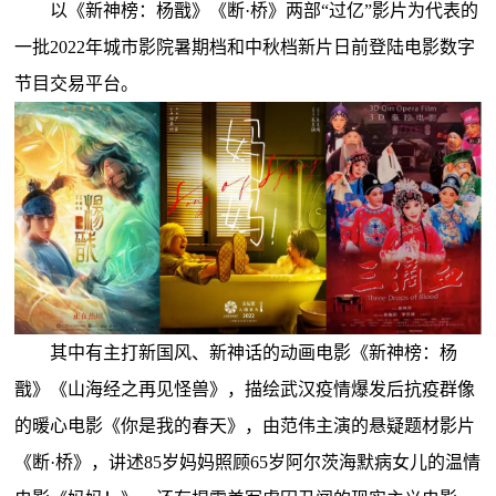
以《新神榜：杨戬》《断·桥》两部“过亿”影片为代表的
一批2022年城市影院暑期档和中秋档新片日前登陆电影数字
节目交易平台。
其中有主打新国风、新神话的动画电影《新神榜：杨
戬》《山海经之再见怪兽》，描绘武汉疫情爆发后抗疫群像
的暖心电影《你是我的春天》，由范伟主演的悬疑题材影片
《断·桥》，讲述85岁妈妈照顾65岁阿尔茨海默病女儿的温情