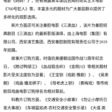
电影《妈妈！》，还有揭露美军虐囚丑闻的现实主义电影
《760号犯人》等，丰富多元的题材为广大基层群众提供了
多样化的观影选择。
新片方面还可关注秦腔电影《三滴血》，该片为秦腔经
典剧目《三滴血》的最新影版演绎，由上海电影（集团）有
限公司、西安演艺集团、西安秦腔剧院有限责任公司于2019
年拍摄。
故事片订购方面，时值抗美援朝出国作战72周年纪念
日，《跨过鸭绿江》《血战狙击岭》《金刚川》等相关题材
影片受关注度较为显著；《王宝钏（戏剧·豫剧）》、《吴来
朝》（戏曲 蟠龙梆子）、《母老虎上轿》（黄梅戏）等传统
剧目戏曲电影订购排名也相对靠前。
科教片订购方面，《交通安全小故事》《勿让小摩托引
发大事故》《车祸猛如虎-农村交通安全警示录》《大道 高