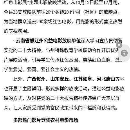
红色电影展”主题电影放映活动，从10月15日起至12月底，
全县33支放映队前往20个乡镇204个村（社区）的放映点，
为当地群众送去290余场红色电影，用光影的形式营造热烈
的庆祝氛围。
· 云南省怒江州公益电影放映单位
深入学习宣传贯彻落
实党的二十大精神，与州特殊教育学校联动合作开展优秀影
片展映活动，引导学生传承红色基因、赓续红色血脉，激发
学生爱党、爱国、爱社会主义的热情。
此外，
广西贺州、山东安丘、江苏如皋、河北唐山
等地
也开展了主题鲜明、形式多样的放映活动，通过公益电影放
映的方式，及时将党的二十大报告精神传递给广大基层群
众，让大家感受到党的富民政策带来的幸福感和获得感。
多部热门影片登陆农村电影市场