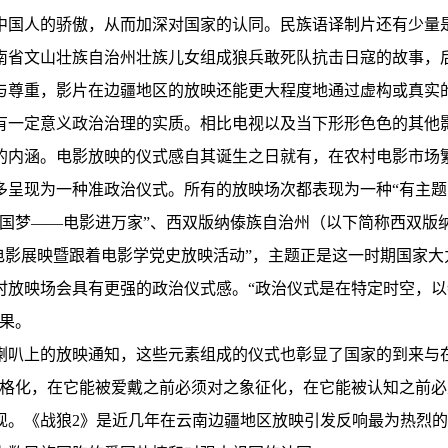
中国人的骄傲，从而加深对国家的认同。民族语译制片还有少量
南省文山壮族自治州壮族儿女组成狼兵敢死队抗击日寇的故事，
与尊重，影片在边疆地区的放映还能更大程度地通过虚构或真实
有一定意义政治治理的实质。相比电视以及当下形形色色的其他
内涵。电影放映的仪式感自其诞生之日就有，在农村电影市场繁
多呈现为一种准政治仪式。所有的放映场次都表现为一种“有主题
中国梦——电影进万家”、西双版纳傣族自治州（以下简称西双版纳州
秀电影展映暨跟着电影学党史放映活动”，主题正是这一时期国家
放映场会具有更强的政治仪式感。“政治仪式是在特定时空，以
果。
喇叭上的放映通知，这些元素组成的仪式也彰显了国家的到来与
人格化，在它能被爱戴之前必须对之象征化，在它能被认知之前必
现。《战狼2》是近几年在云南边疆地区放映引发反响最为热烈