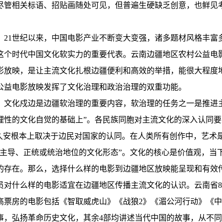
尽管相关标语、招贴画随处可见，但普遍生硬缺乏创意，也鲜见
。21世纪以来，中国电影产业不断变大变强，诸多题材风格丰富
这个时代中国文化软实力的重要代表。云南边疆地区农村公益电影
影放映，是让主流文化扎根边疆便利和高效的举措，能很大程度
公益电影放映发挥了文化治理和政治治理的双重功能。
。文化戍边是边疆软治理的重要内容，软治理的任务之一是推进
理性的文化自觉的基础上”。各民族同胞对主流文化的深入认同
治久安根本上取决于边民对国家的认同。在人类所有创作中，艺术
占主导、正统或统治地位的文化形态”。文化的核心是价值观，当
的存在。那么，选择什么样的电影到边疆地区放映能呈现和有效
员对什么样的电影适宜在边疆地区传播主流文化的认识。云南省8
语版）高票房的电影包括《智取威虎山》《战狼2》《湄公河行动》
事，弘扬革命历史文化，其余4部均讲述当代中国的故事，从不