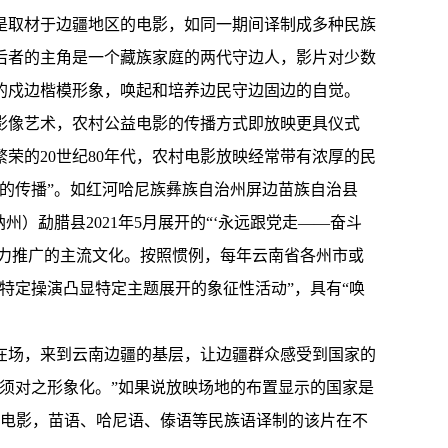
是取材于边疆地区的电影，如同一期间译制成多种民族
后者的主角是一个藏族家庭的两代守边人，影片对少数
的戍边楷模形象，唤起和培养边民守边固边的自觉。
影像艺术，农村公益电影的传播方式即放映更具仪式
荣的20世纪80年代，农村电影放映经常带有浓厚的民
的传播”。如红河哈尼族彝族自治州屏边苗族自治县
）勐腊县2021年5月展开的“‘永远跟党走——奋斗
大力推广的主流文化。按照惯例，每年云南省各州市或
特定操演凸显特定主题展开的象征性活动”，具有“唤
在场，来到云南边疆的基层，让边疆群众感受到国家的
须对之形象化。”如果说放映场地的布置显示的国家是
的电影，苗语、哈尼语、傣语等民族语译制的该片在不