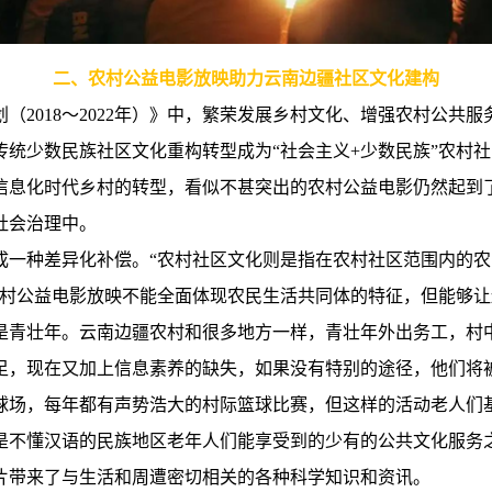
二、农村公益电影放映助力云南边疆社区文化建构
（2018～2022年）》中，繁荣发展乡村文化、增强农村公共
传统少数民族社区文化重构转型成为“社会主义+少数民族”农村
信息化时代乡村的转型，看似不甚突出的农村公益电影仍然起到
社会治理中。
成一种差异化补偿。“农村社区文化则是指在农村社区范围内的
农村公益电影放映不能全面体现农民生活共同体的特征，但能够
是青壮年。云南边疆农村和很多地方一样，青壮年外出务工，村
足，现在又加上信息素养的缺失，如果没有特别的途径，他们将
球场，每年都有声势浩大的村际篮球比赛，但这样的活动老人们
是不懂汉语的民族地区老年人们能享受到的少有的公共文化服务
片带来了与生活和周遭密切相关的各种科学知识和资讯。