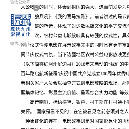
微信公众号
人公喝彩的同时，体会到祖国的强大，进而萌发身为
语的《狼兵吼》《我的喜马拉雅》。前者讲述的是云
民族英雄的塑造，体现了对少数民族文化的平等交流
其次，农村公益电影放映具有较强的仪式性，具
微信小程序
性。仪式性使电影在展示故事文本的同时具有更丰富的
间节庆仪式气氛，当下边疆地区农村公益电影放映更
（以下简称红河州屏边县）2018年末启动的“我们的
百年路启航新征程’庆祝中国共产党成立100周年优
者相关省厅人员会以抽查方式到电影放映的现场，那时
醒集体记忆、彰显主流价值、呈现综合实力功能”等效
高音喇叭、标语横幅、银幕、村干部在村村通小
关怀。“国家是看不见的；在它被看见之前必须对之
一种象征化的存在，电影故事则是对国家形象化的再