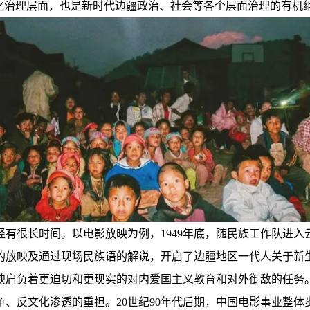
文化治理层面，也是新时代边疆政治、社会等各个层面治理的有机
有很长时间。以电影放映为例，1949年底，随民族工作队进
片的放映及通过现场民族语的解说，开启了边疆地区一代人关于新
映肩负着更迫切和更现实的对内爱国主义教育和对外御敌的任务
、反文化渗透的重担。20世纪90年代后期，中国电影事业整