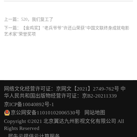
上一篇：
520，我们复工了
下一篇：
【金鸡奖】“老兵爷爷”许还山荣获“中国文联终身成就电影
艺术家”荣誉奖项
网络文化经营许可证：京网文【2021】2749-762号 中
华人民共和国出版物经营许可证：京B2-20211339
京ICP备10040892号-1
京公网安备11010102006530号
网站地图
Copyright ©2021 北京翼达九州影视文化有限公司 All
Rights Reserved
犀牛云提供云计算服务