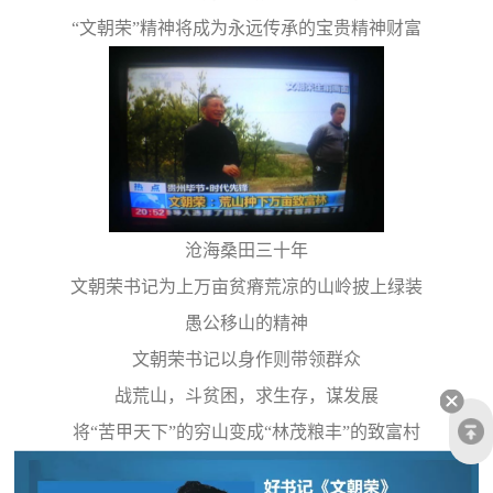
“文朝荣”精神将成为永远传承的宝贵精神财富
沧海桑田三十年
文朝荣书记为上万亩贫瘠荒凉的山岭披上绿装
愚公移山的精神
文朝荣书记以身作则带领群众
战荒山，斗贫困，求生存，谋发展
将“苦甲天下”的穷山变成“林茂粮丰”的致富村