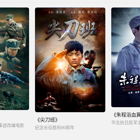
《朱程浴血
《尖刀班》
事迹改编电影
纪念长征胜利80周年