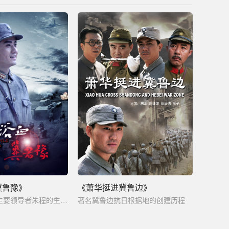
冀鲁豫》
《萧华挺进冀鲁边》
华北抗日民军主要领导者朱程的生平事迹
著名冀鲁边抗日根据地的创建历程