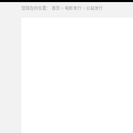
您现在的位置：
首页
>
电影发行
>
公益发行