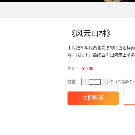
《风云山林》
上世纪30年代西北高原的红色地标
导、扶助下，最终百川归海走上革命
售价：
￥0.00
数量：
-
+
件（库存
0
件