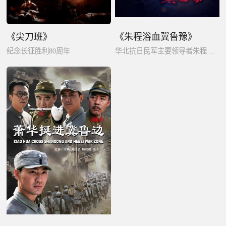
《尖刀班》
《朱程浴血冀鲁豫》
纪念长征胜利80周年
华北抗日民军主要领导者朱程的生平事迹