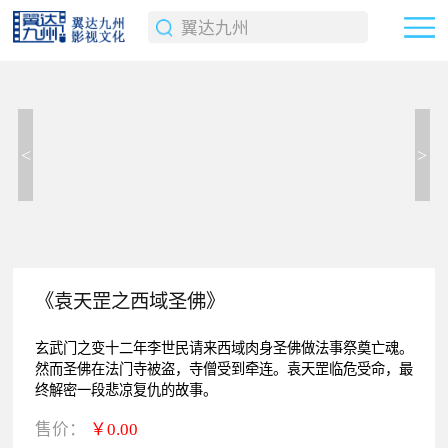
<
>
《袁天罡之西域圣佛》
玄武门之变十二年李世民请来西域肉身圣佛做法事祭奠亡魂。
然而圣佛在法门寺被盗，寺僧受到牵连。袁天罡临危受命，最
终解密一段悲凉复仇的故事。
售价：
￥0.00