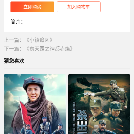
简介：
上一篇：
《小镇追凶》
下一篇：
《袁天罡之神都赤焰》
猜您喜欢