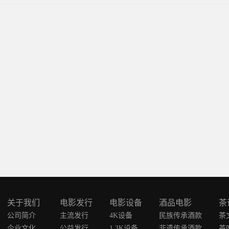
关于我们
电影发行
电影设备
酒品电影
茶
公司简介
主流发行
4K设备
民族传承酒款
茶
企业文化
公益发行
1.3K设备
非遗传承酒款
茶