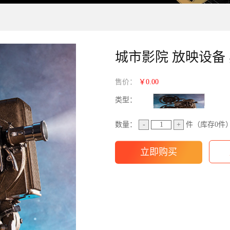
城市影院 放映设备
售价：
￥0.00
类型：
数量：
-
+
件（库存
0
件