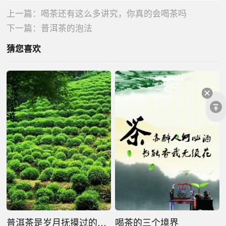
上一篇：
喝茶还有这么多讲究，你真的会喝茶吗
下一篇：
普洱茶的泡法
猜您喜欢
普洱茶是岁月抚摸过的芳华
喝茶的三个境界