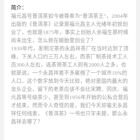
简介：
福元昌号普洱茶如今被尊奉为“普洱茶王”，2004年
出版的《普洱茶》记录是福元昌主人光绪年初就创
业了，也就是1875年，事实上创始人余福生那时候
尚未出生，怎么就在娘胎里创业了？
1930年代，发明沱茶的永昌祥茶厂在当时达到了顶
峰，下关人口约三万人左右，而茶厂制茶技术工人
员300人左右，选茶筛茶工人则有2000人之多，也
就是说，一个永昌祥差不多雇佣了一个城市10%的
人口，这个数字放到今天比较，绝对是国内最大的
龙头企业，留下的老茶应该不会比宋聘、同庆、福
元昌等号级茶少，甚至到1956年开始的公私合营后
才结束，然而令人奇怪的是，我们今天却毫无永昌
祥任何线索，《普洱茶》一书也只字未提，那么永
昌祥去哪了？