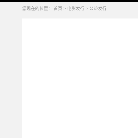
您现在的位置：
首页
>
电影发行
>
公益发行