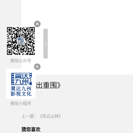
<
微信公众号
《杀出重围》
简介：
微信小程序
上一篇：
《风云山林》
猜您喜欢