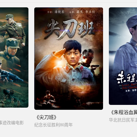
《朱程浴血
《尖刀班》
事迹改编电影
纪念长征胜利80周年