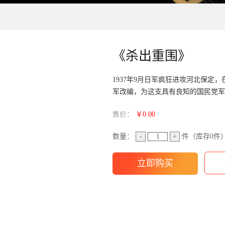
《杀出重围》
1937年9月日军疯狂进攻河北保定
军改编，为这支具有良知的国民党军
售价：
￥0.00
数量：
-
+
件（库存
0
件