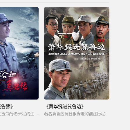
冀鲁豫》
《萧华挺进冀鲁边》
华北抗日民军主要领导者朱程的生平事迹
著名冀鲁边抗日根据地的创建历程