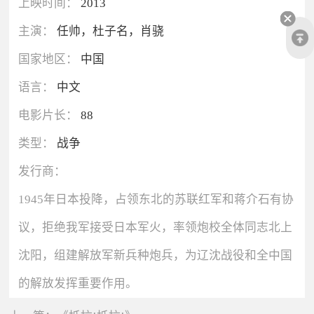
上映时间：
2013
主演：
任帅，杜子名，肖骁
国家地区：
中国
语言：
中文
电影片长：
88
类型：
战争
发行商：
1945年日本投降，占领东北的苏联红军和蒋介石有协
议，拒绝我军接受日本军火，率领炮校全体同志北上
沈阳，组建解放军新兵种炮兵，为辽沈战役和全中国
的解放发挥重要作用。