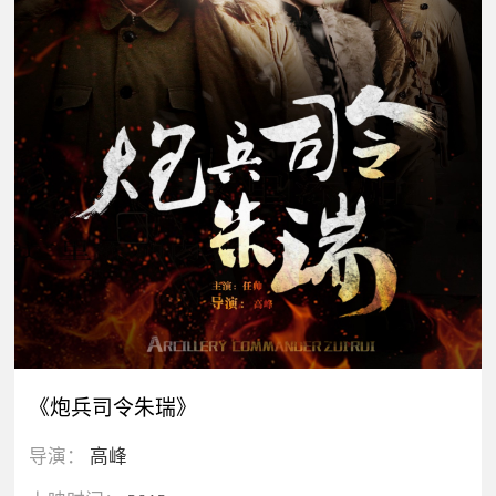
《炮兵司令朱瑞》
导演：
高峰