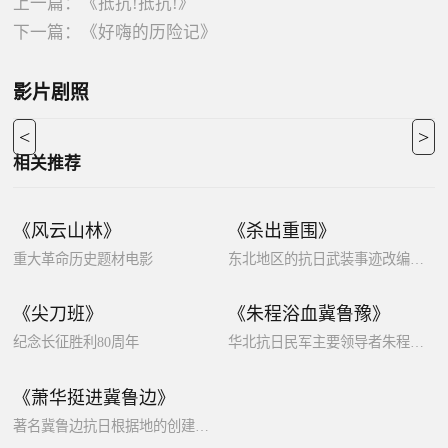
上一篇：
《抵抗!抵抗!》
下一篇：
《好嗨的历险记》
影片剧照
<
>
相关推荐
《风云山林》
《杀出重围》
重大革命历史题材电影
东北地区的抗日武装事迹改编电影
《尖刀班》
《朱程浴血冀鲁豫》
纪念长征胜利80周年
华北抗日民军主要领导者朱程的生平事迹
《萧华挺进冀鲁边》
著名冀鲁边抗日根据地的创建历程