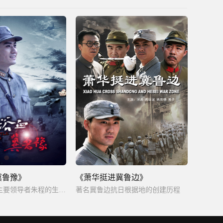
冀鲁豫》
《萧华挺进冀鲁边》
华北抗日民军主要领导者朱程的生平事迹
著名冀鲁边抗日根据地的创建历程