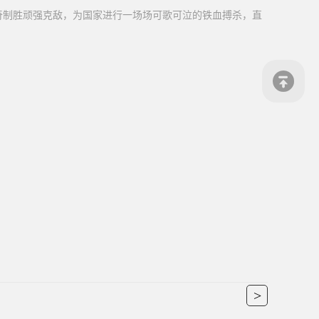
奇制胜顽强克敌，为国家进行一场场可歌可泣的铁血搏杀，直
>