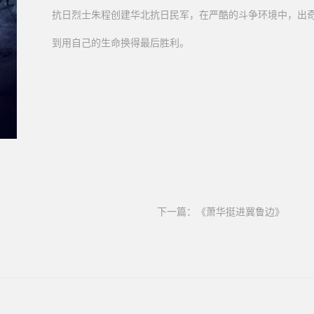
抗日烈士朱程创建华北抗日民军，在严酷的斗争环境中，出
到用自己的生命换得最后胜利。
下一篇：
《萧华挺进冀鲁边》