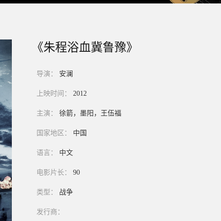
《朱程浴血冀鲁豫》
导演：
安澜
上映时间：
2012
主演：
徐箭，墨阳，王伍福
国家地区：
中国
语言：
中文
电影片长：
90
类型：
战争
发行商：