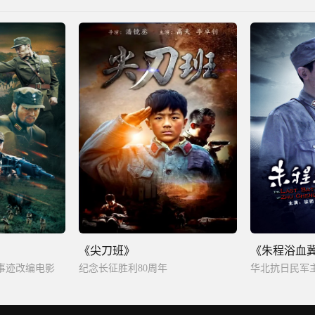
《尖刀班》
《朱程浴血
事迹改编电影
纪念长征胜利80周年