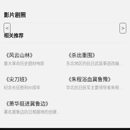
影片剧照
<
>
相关推荐
《风云山林》
《杀出重围》
重大革命历史题材电影
东北地区的抗日武装事迹改编电影
《尖刀班》
《朱程浴血冀鲁豫》
纪念长征胜利80周年
华北抗日民军主要领导者朱程的生平事迹
《萧华挺进冀鲁边》
著名冀鲁边抗日根据地的创建历程