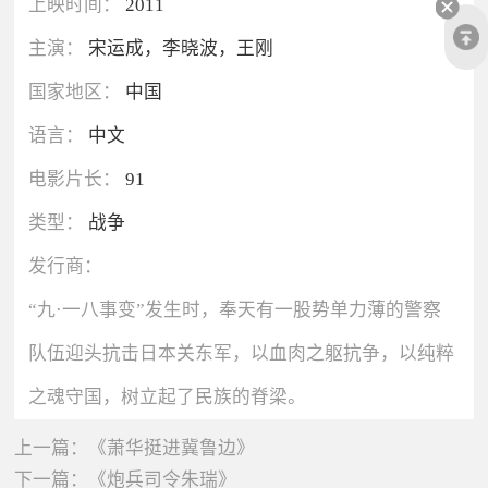
上映时间：
2011
主演：
宋运成，李晓波，王刚
国家地区：
中国
语言：
中文
电影片长：
91
类型：
战争
发行商：
“九·一八事变”发生时，奉天有一股势单力薄的警察
队伍迎头抗击日本关东军，以血肉之躯抗争，以纯粹
之魂守国，树立起了民族的脊梁。
上一篇：
《萧华挺进冀鲁边》
下一篇：
《炮兵司令朱瑞》