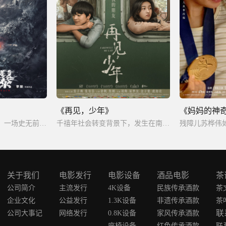
《再见，少年》
《妈妈的神
受全球地质变动影响，一场史无前例的地质灾害在云江县城突发，居住其中的16万人即将被吞没，危急时刻，以小洪和老洪父子为代表的基建人挺身而出展开生死救援。
千禧年社会转变背景下，发生在南方小镇上的一段消散的少年友谊的故事。
关于我们
电影发行
电影设备
酒品电影
茶
公司简介
主流发行
4K设备
民族传承酒款
茶
企业文化
公益发行
1.3K设备
非遗传承酒款
茶
联
公司大事记
网络发行
0.8K设备
家风传承酒款
座椅设备
红色传承酒款
联