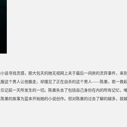
悚小说寻找灵感，胆大包天的她无视网上关于最后一间房的灵异事件，来
说服这个男人让他搬走，却撞见了正在自杀的这个男人——陈墨，若一救
会忘记前一天所发生的一切。陈墨失去了包括自己身份在内的所有记忆，
以陈墨的故事为蓝本开始她的小说创作。但对陈墨的过去了解的越多，就