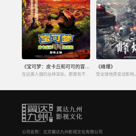
《宝可梦：皮卡丘和可可的冒险》
《峰爆》
在远离人烟的丛林深处。那里有不容任何人踏足的，用严格的规定守卫的宝可梦们的乐园—子亲森林。
公司名称：北京翼达九州影视文化有限公司