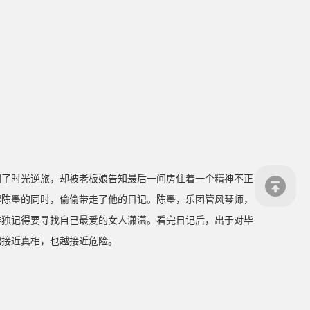
到了时光逆旅，却被老板娘告知最后一间房住着一个精神不正
起陈墨的同时，偷偷带走了他的日记。陈墨，乐团管风琴师，
唯独记得要寻找自己最爱的女人潇潇。看完日记后，出于对毕
越接近真相，也越接近危险。