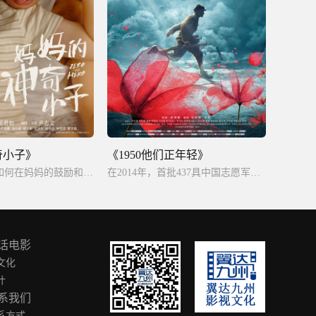
奇小子》
《1950他们正年轻》
残障儿苏桦伟如何在妈妈的鼓励和帮助下克服身体障碍，最终成为残奥冠军的温情励志故事。
在2014年，首批437具中国志愿军烈士遗骸归国，离开祖国60多年的烈士英灵终于得以回家。
话电影
文化
叶
系我们
系方式