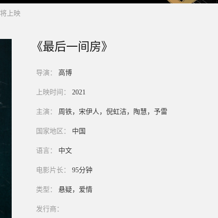
将上映
《最后一间房》
导演：
高博
上映时间：
2021
主演：
周铁，宋伊人，倪虹洁，陶慧，予雷
国家地区：
中国
语言：
中文
电影片长：
95分钟
类型：
悬疑，爱情
发行商：