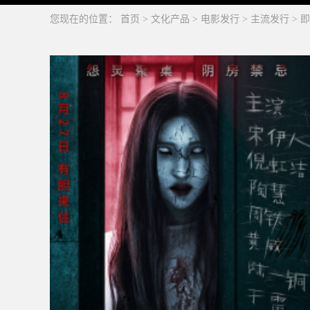
您现在的位置：
首页
>
文化产品
>
电影发行
>
主流发行
>
即