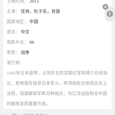
上映时间：
2013
主演：
任帅，杜子名，肖骁
国家地区：
中国
语言：
中文
电影片长：
88
类型：
战争
发行商：
1945年日本投降，占领东北的苏联红军和蒋介石有协
议，拒绝我军接受日本军火，率领炮校全体同志北上
沈阳，组建解放军新兵种炮兵，为辽沈战役和全中国
的解放发挥重要作用。