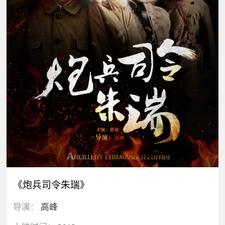
《炮兵司令朱瑞》
导演：
高峰