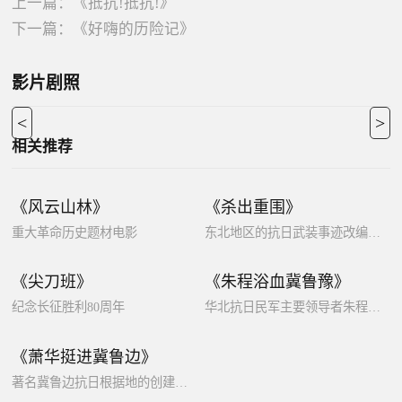
上一篇：
《抵抗!抵抗!》
下一篇：
《好嗨的历险记》
影片剧照
<
>
相关推荐
《风云山林》
《杀出重围》
重大革命历史题材电影
东北地区的抗日武装事迹改编电影
《尖刀班》
《朱程浴血冀鲁豫》
纪念长征胜利80周年
华北抗日民军主要领导者朱程的生平事迹
《萧华挺进冀鲁边》
著名冀鲁边抗日根据地的创建历程