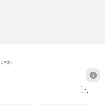
点就到家》
>