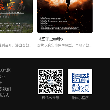
》
《坚守1200秒》
保卫遵义会议胜利召开，浴血奋战阻击敌军。
影片以真实事件为原型，再现了战争年代的艰难与悲壮。
话电影
文化
叶
系我们
系方式
微信公众号
微信小程序