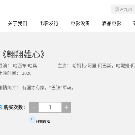
关于我们
电影发行
电影设备
酒品电影
《翱翔雄心》
导演：
哈西布·哈桑
主演：
哈姆扎·阿里·阿巴斯，哈妮娅·
上映时间：
2020
剧情简介：
有国才有家，“巴铁”军魂。
-
+
购买次数：
日期选择