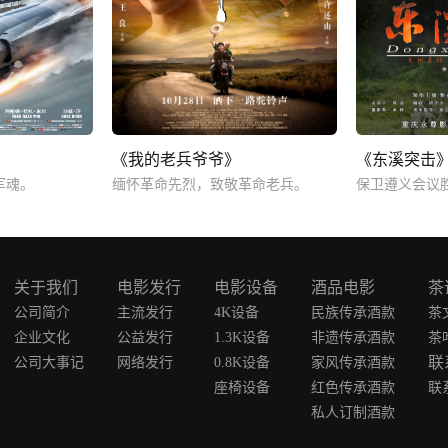
《我的老兵爷爷》
《东溪突击
军魂。
缅怀革命先烈，致敬革命老兵。
关于我们
电影发行
电影设备
酒品电影
茶
公司简介
主流发行
4K设备
民族传承酒款
茶
企业文化
公益发行
1.3K设备
非遗传承酒款
茶
联
公司大事记
网络发行
0.8K设备
家风传承酒款
座椅设备
红色传承酒款
联
私人订制酒款