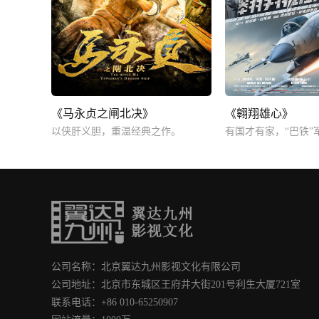
《马永贞之闸北决》
《翱翔雄心》
以侠肝义胆，重温经典之作。
有国才有家，“巴铁”
公司名称：北京翼达九州影视文化有限公司
公司地址：北京市东城区王府井大街201号利生大厦721室
联系电话：+86 010-65250907