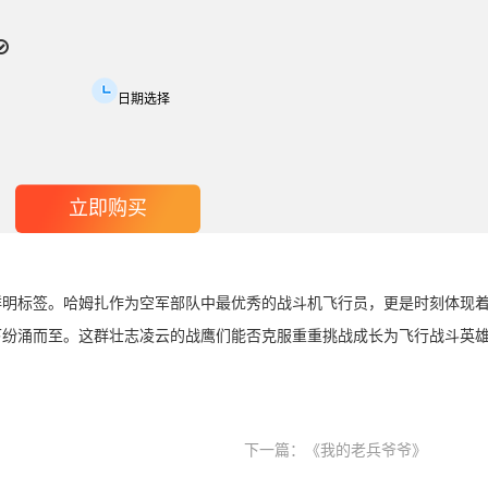
日期选择
鲜明标签。哈姆扎作为空军部队中最优秀的战斗机飞行员，更是时刻体现
下纷涌而至。这群壮志凌云的战鹰们能否克服重重挑战成长为飞行战斗英
下一篇：
《我的老兵爷爷》