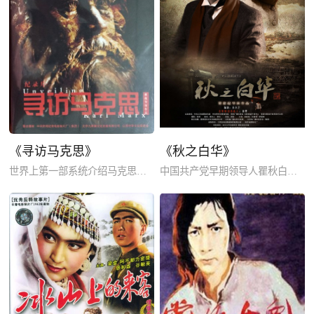
《寻访马克思》
《秋之白华》
世界上第一部系统介绍马克思生平的传记类电影作品。
中国共产党早期领导人瞿秋白与进步女青年杨之华从相知相恋，到终成眷属，再到生死离别。