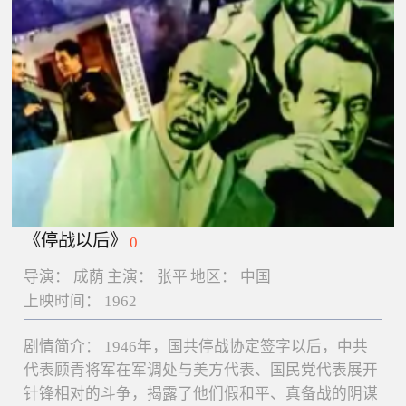
《停战以后》
0
导演：
成荫
主演：
张平
地区：
中国
上映时间：
1962
剧情简介：
1946年，国共停战协定签字以后，中共
代表顾青将军在军调处与美方代表、国民党代表展开
针锋相对的斗争，揭露了他们假和平、真备战的阴谋