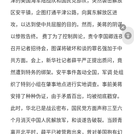
津的美国海军陆战队和国民党部队，突然袭击解放
区安平镇，企图打通平津公路，向冀东解放区进
攻，以达到使中共屈服的目的。然而，美蒋的阴谋
以惨败告终。 费丁为了控制舆论，责令李国卿连夜
召开记者招待会，图谋将破坏和谈的罪名强加于中
共方面。会上，新华社记者薛平严正提出质问，竟
然遭到特务的绑架。安平事件轰动全国，军调 处组
织了特别小组在肇事地点进行实地调查。事前美蒋
安排了种种伪证，由于矛盾百出，均被彻底戳穿。
此时，华北已是战云密布，国民党方面声称三至六
个月消灭中国人民解放军，和谈遂告破裂。当顾青
离开北平时，薛平已被营救出来，曾对美国抱有幻