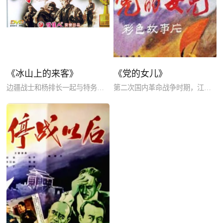
《冰山上的来客》
《党的女儿》
边疆战士和杨排长一起与特务假古兰丹姆斗智斗勇，最终胜利的阿米尔和真古兰丹姆也得以重逢。
第二次国内革命战争时期，江西根据地笼罩在白色恐怖中，共产党员玉梅带领人民群众坚持斗争，最后为了掩护游击队员而英勇就义。