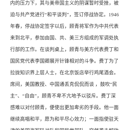
内的压力下，其与美帝国主义的阴谋暂时受挫，被
迫与共产党进行“和平谈判”，签订停战协定。1946
年春，停战协定签字以后，顾青将军作为中共代表
来到北平，参加由国、共、美三方组成的军调处执
行部的工作。在谈判桌上，顾青与美方代表费丁和
国民党代表李国卿展开针锋相对的斗争。费丁为了
拉拢知识界上层人士，在北京饭店举行鸡尾酒会。
席间，美国教授、中国通丢克侃侃而谈 ，鼓吹“民
主”、“自由”，顾青不卑不亢地予以驳斥。费丁深
感难以对付顾青，便使出更加卑劣的手段。他一面
继续高唱和平，愿为和平尽心效力；一面指使驻天