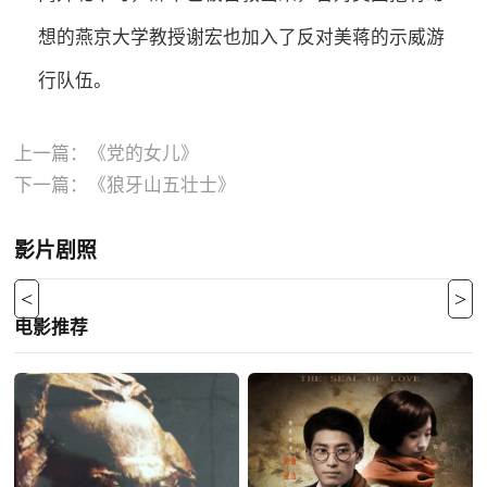
想的燕京大学教授谢宏也加入了反对美蒋的示威游
行队伍。
上一篇：
《党的女儿》
下一篇：
《狼牙山五壮士》
影片剧照
<
>
电影推荐