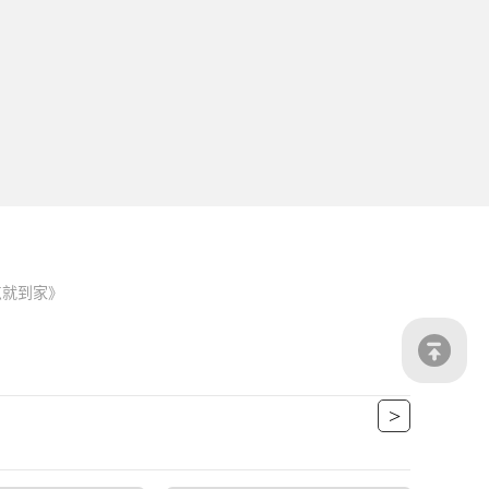
点就到家》
>