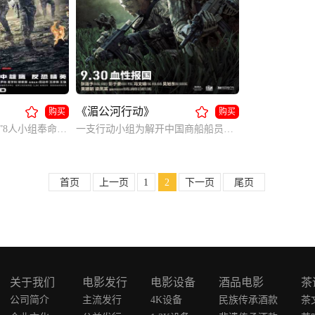
《湄公河行动》
购买
购买
中国海军“蛟龙突击队”8人小组奉命执行撤侨任务，突击队兵分两路进行救援，但不幸遭到伏击，人员伤亡；同时在粉碎叛军武装首领的惊天阴谋中惨胜。
一支行动小组为解开中国商船船员遇难所隐藏的阴谋，企图揪出运毒案件幕后黑手。
首页
上一页
1
2
下一页
尾页
关于我们
电影发行
电影设备
酒品电影
茶
公司简介
主流发行
4K设备
民族传承酒款
茶