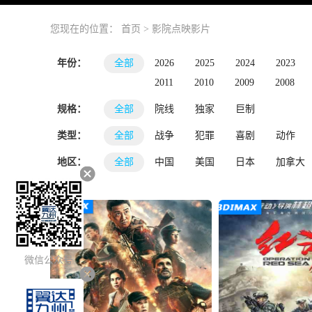
您现在的位置：
首页
>
影院点映影片
年份：
全部
2026
2025
2024
2023
2011
2010
2009
2008
规格：
全部
院线
独家
巨制
类型：
全部
战争
犯罪
喜剧
动作
地区：
全部
中国
美国
日本
加拿大
微信公众号