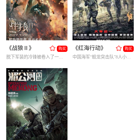
《战狼Ⅱ》
《红海行动》
购买
购买
脱下军装的冷锋被卷入了一场非洲国家的叛乱，本来能够安全撤离的他无法忘记军人的职责，重回战场展开救援。
中国海军“蛟龙突击队”8人小组奉命执行撤侨任务，突击队兵分两路进行救援，但不幸遭到伏击，人员伤亡；同时在粉碎叛军武装首领的惊天阴谋中惨胜。