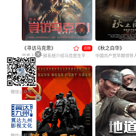
0
《寻访马克思》
《秋之白华》
点映
世界上第一部系统介绍马克思生平的传记类电影作品。
微信公众号
微信小程序