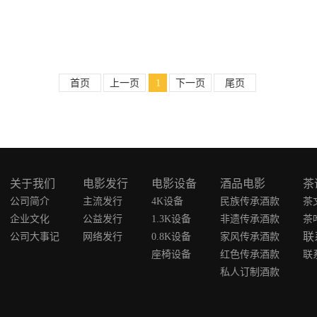
首页
上一页
1
下一页
尾页
关于我们
电影发行
电影设备
酒品电影
茶
公司简介
主流发行
4K设备
民族传承酒款
茶
企业文化
公益发行
1.3K设备
非遗传承酒款
茶
联
公司大事记
网络发行
0.8K设备
家风传承酒款
座椅设备
红色传承酒款
联
私人订制酒款