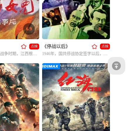
6.9
0
《停战以后》
点映
点映
第二次国内革命战争时期，江西根据地笼罩在白色恐怖中，共产党员玉梅带领人民群众坚持斗争，最后为了掩护游击队员而英勇就义。
1946年，国共停战协定签字以后，中共代表顾青将军在军调处与美方代表、国民党代表展开针锋相对的斗争，揭露了他们假和平、真备战的阴谋的故事。