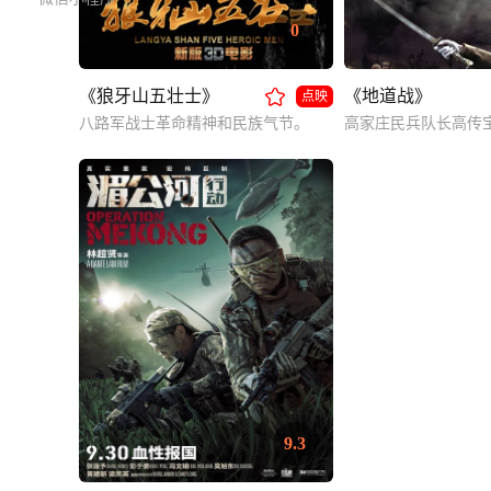
0
《狼牙山五壮士》
《地道战》
点映
八路军战士革命精神和民族气节。
9.3