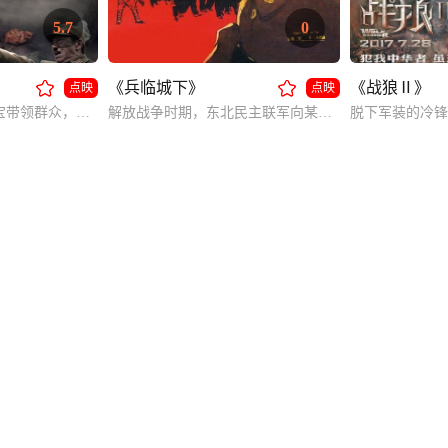
5.7
0
《兵临城下》
《战狼Ⅱ》
点映
点映
高家庄民兵队长高传宝带领群众，在党的领导下深入日寇白区，机智勇敢地开展对敌斗争。
解放战争时期，东北民主联军向某城国民党军发动强大攻势，从打入敌人内部，到最后瓦解敌军。