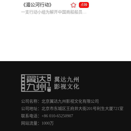
《湄公河行动》
点映
一支行动小组为解开中国商船船员遇难所隐藏的阴谋，企图揪出运毒案件幕后黑手。
公司名称：北京翼达九州影视文化有限公司
公司地址：北京市东城区王府井大街201号利生大厦721室
联系电话：+86 010-65250907
网站流量：1000万