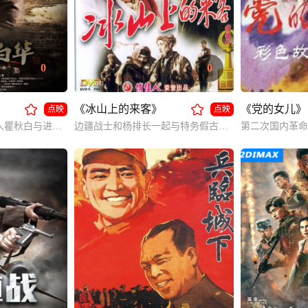
0
0
《冰山上的来客》
《党的女儿》
点映
点映
中国共产党早期领导人瞿秋白与进步女青年杨之华从相知相恋，到终成眷属，再到生死离别。
边疆战士和杨排长一起与特务假古兰丹姆斗智斗勇，最终胜利的阿米尔和真古兰丹姆也得以重逢。