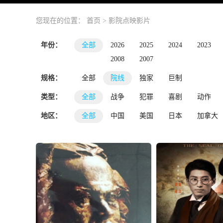
您现在的位置：
首页
>
影院点映影片
年份：
全部
2026
2025
2024
2023
2008
2007
规格：
全部
院线
独家
巨制
类型：
全部
战争
犯罪
喜剧
动作
地区：
全部
中国
美国
日本
加拿大