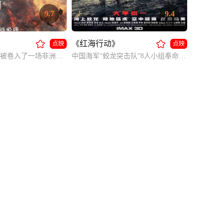
9.7
9.4
《红海行动》
点映
点映
脱下军装的冷锋被卷入了一场非洲国家的叛乱，本来能够安全撤离的他无法忘记军人的职责，重回战场展开救援。
中国海军“蛟龙突击队”8人小组奉命执行撤侨任务，突击队兵分两路进行救援，但不幸遭到伏击，人员伤亡；同时在粉碎叛军武装首领的惊天阴谋中惨胜。