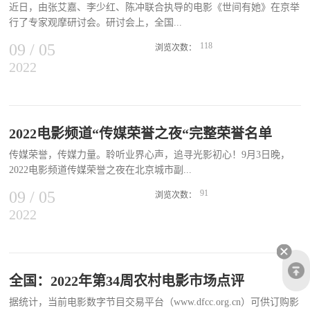
近日，由张艾嘉、李少红、陈冲联合执导的电影《世间有她》在京举
道”，他很开心“这个港味十足的电影能得到大家的认同、喜爱”。导
行了专家观摩研讨会。研讨会上，全国...
演映后与观众隔空互动分享创作故事，为平衡角色设定和观众期待，
专门为黄子华饰演的“大佬”设计了很多“没用”的金句，“这次他是一
09
/
05
118
浏览次数：
个很内向的大哥，其实不应该有太多很厉害的金句，但又想平衡观众
2022
电影艺术界多位专家从影片的叙事视角、故事呈现、影像风格和影史
看到子华说金句的期望，所以为他量身打造了很多说了等于没说的金
价值等方面对影片进行了全方位的探讨。与会专家们一致表示，《世
句。”导演坦言大哥、二哥和Monica这三个角色都很难演，所以“选了
间有她》是一部充满了人文关怀的女性电影杰作，聚焦普通人的家
三个好演员，他们都很有亲和力，同时我尽量做到每一个人都是有血
庭，大题小作，讲述人在极限困境下情感的升华，有温度有深度有力
有肉”。导演和演员们为角色的付出，让这段充满纠葛的爱情故事收
度。影片由周迅、郑秀文领衔主演，易烊千玺特邀出演，许娣、冯德
2022电影频道“传媒荣誉之夜“完整荣誉名单
获了观众“极度抓马但是极度真实”的好评。导演不仅为电影中四段感
伦领衔主演，黄米依特别介绍，鲍起静、白客、苏小明、巴图、朱雅
情的难题给出“认清自己”的解法，还在互动环节化身情感专家，建议
传媒荣誉，传媒力量。聆听业界心声，追寻光影初心！9月3日晚，
芬、方平、马昕墨主演，董文洁任总制片人兼总出品人。该片将于9
正在犹豫要不要去挽回前任的观众“做人尽量别让自己后悔”，引全场
2022电影频道传媒荣誉之夜在北京城市副...
月9日正式上映。兼具温度力度深度 创造电影日常美学新标杆
大笑。活动即将结束时，陈咏燊导演隔空为观众送来由西瓜、花
&...
09
/
05
91
生、...
浏览次数：
2022
中心举办，蓝羽、映玲、云蔚三位主持人，诉说绵延运河的古往今
来，现场全面揭秘全新升级的电影频道传媒荣誉之夜，探访台前幕后
的精彩花絮，揭晓15部入围影片群雄逐鹿的最终结果。2022电影频道
传媒荣誉之夜完整荣誉名单：
评委会荣誉：《长津湖》
全国：2022年第34周农村电影市场点评
&...
据统计，当前电影数字节目交易平台（www.dfcc.org.cn）可供订购影