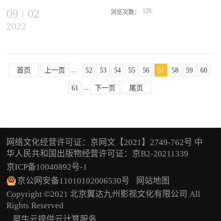
月，广大院线和观众可以适当...
远的历史意义与现实意义。重走长征路再温党誓词永远跟党走
09
/
02
126
浏览次数：
2022
节日，早在宋代就定为团圆节，到这天人们要祭月、赏月，苏轼所写
“但愿人长久，千里共婵娟”将中秋对亲人的思念推向了极致。十五的
月饼十八的酒相传唐朝大将军李靖征讨匈奴军队得胜，在八月十五的
时候凯旋归来，皇帝李渊以吐鲁番人进献的圆饼为庆功食物分给大
...
家。此后月饼象征着团圆，中秋吃月饼成为我国民间传统习俗。“明
首页
上一页
52
53
54
55
56
57
58
59
60
月几时有？把酒问青天”，八月十八是酒仙的圣诞日，喝酒成为中秋
...
61
下一页
尾页
节不可缺少的最重要的配角。那一杯中秋的酒，寄托了对长辈的孝敬
和感恩，对亲友的想念和相思，对过往的倾述和追忆，对未来的祝福
和希望。电影中喝出民族文化生活中有酒，艺术要反映生活，艺术一
定会涉及到酒，并丰富和推动了酒文化，作为大众传媒代表性最强的
影视作品，十分普及和更加精彩的描绘了酒的存在和运用，使得酒文
网络文化经营许可证：京网文【2021】2749-762号 中
化在影视中更生活化和典型化。《少林寺》：“酒肉穿肠过、佛祖心
华人民共和国出版物经营许可证：京B2-20211339
中留”，道出生活的无奈和当时的诙谐。《红高粱》：“喝了咱的酒，
京ICP备10040892号-1
一人敢走青杀口，喝了咱的酒，见了皇帝不磕头”刻画了人物的淳朴
性格和不怕欺压的民族情怀。《战狼2》：“你想听什么，再喝……”
京公网安备11010102006530号
网站地图
表露出对亲人的思念。《国酒》：“不同的酒，有不同的味道，不同
Copyright ©2021 北京翼达九州影视文化有限公司 All
的感情和不同的成色，就看你怎么勾，怎么兑了” 提点了“酿酒技
Rights Reserved
艺”，又蕴含人生哲理。中秋赏月佐酒促销产品名称：酱藏酒净含
犀牛云提供云计算服务