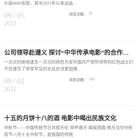
片超4660余部，其中2021年以来出品...
09
/
05
97
浏览次数：
2022
的影片约230部。2022年第34周（8月20日-8月26日）全国共有29个省
区市的156条农村电影院线订购影片1406部，共计25万余场。订购方
面，有7条院线订购影片过百部，其中浙江新农村数字电影院线和山
东新农村数字电影院线订购超200部；有3条院线订购影片过万场，其
中山东新农村数字电影院线订购最多，超18000场。放映方面，北京
公司领导赴遵义 探讨“中华传承电影”的合作与发行
世纪东方数字电影院线有限公司回传放映卡次数较多，超500次；山
一次次的绝地逢生一次次的转危为安中国共产党所领导的红色战士们
东新农村数字电影院线回传放映场次超20000场。长影近百部经典影
不仅谱写了举世罕见的长征史诗更加铸...
片可供订购本周电影数字节目交易平台上新30多部不同类型题材影
片，为广大基层群众提供了多样化的观影选择，特别值得关注的是近
09
/
02
193
浏览次数：
期有22部长春电影制片厂出品的经典影片登陆平台。截至8月26日，
2022
就了无与伦比的精神丰碑登遵义山 缅怀革命先辈走长征路 传承红色
电影数字节目交易平台共有近百部长影出品的影片可供订购，既有
精神北京翼达九州公司董事长毛启鹏，第一站走进贵州——遵义茅台
《平原游击队》《董存瑞》《英雄儿女》《上甘岭》《党的女儿》等
镇。此行，与有识之士共同探讨红色，家风，民族，非遗四个方面的
革命战争年代的作品；也有《五朵金花》《人到中年》《花园街5
中华传承电影，寻找最合适的合作方式和宣传模式。毛总与当地同仁
号》等反映社会主义建设和改革开放时期的影片；还有《蒋筑英》
完成了“登遵义红军山，缅怀革命先辈；重走长征路，再温党誓词；
十五的月饼十八的酒 电影中喝出民族文化
《小巷总理》《任长霞》《老阿姨》《守边人》等等根据英模人物真
观遵义会议旧址，牢记革命传统”的行程；深入研讨了遵义会议在长
实事迹改编的经典作品；更有《开国大典》这样的史诗级电影，这些
中秋节——中国传统节日共叙天伦 举杯邀月 阖家团圆 皓月当空中秋
征、在党的事业所起到的关键作用；由北京翼达九州独家发行的《东
影片凝聚着几代长影人的红色艺术创作基因，也见证了长影的光辉岁
佳节八月十五中秋节，是我国的传统...
溪突击》，讲述确保遵义会议顺利召开的革命红色英勇事迹，具有深