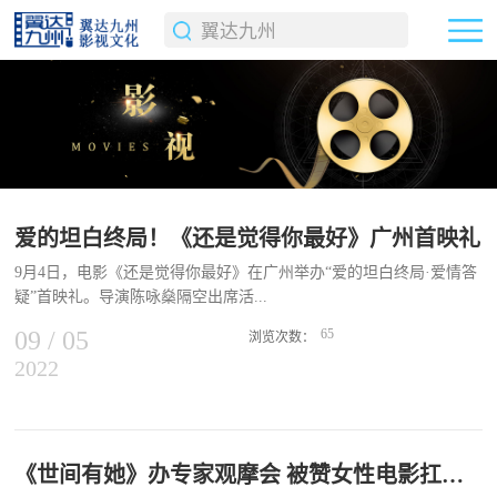
爱的坦白终局！《还是觉得你最好》广州首映礼
9月4日，电影《还是觉得你最好》在广州举办“爱的坦白终局·爱情答
疑”首映礼。导演陈咏燊隔空出席活...
09
/
05
65
浏览次数：
2022
动，与内地观众视频连线互动分享创作故事，现场笑声不断气氛火
爆。首映礼现场，谈到电影《还是觉得你最好》豆瓣8.0高分时，导
演陈咏燊谦逊表示“电影是团队努力的结果，得到这么多观众的认同
喜出望外，感谢大家的支持”。对于备受好评的喜剧元素，导演表
示：“喜剧是完成节奏的转换，香港的节奏是比较明快一点的，香港
《世间有她》办专家观摩会 被赞女性电影扛鼎之作
演员节奏的转换也会和其他电影有一些分别，而这就是香港的味