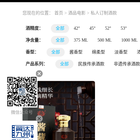
您现在的位置：
首页
>
酒品电影
>
私人订制酒款
酒精度：
全部
42°
45°
52°
53°
净含量：
全部
375 ML
500 ML
1000 ML
香型：
全部
酱香型
绵柔型
淡香型
产品系列：
全部
民族传承酒款
非遗传承酒款
微信公众号