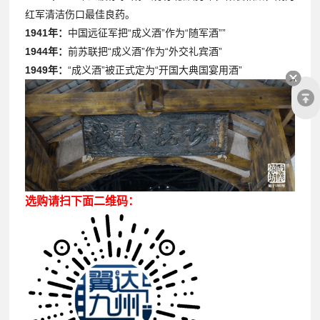
红军清洁伤口最佳良药。
1941
年：
中国远征军把“成义酒”作为“随军酒””
1944
年：
前苏联把“成义酒”作为“外交礼宾酒”
1949
年：
“成义酒”被正式定为“开国大典国宴用酒”
选购请扫下面二维码：