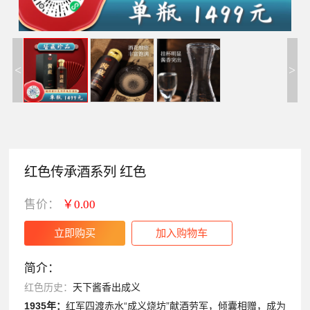
<
>
红色传承酒系列 红色
售价：
￥0.00
简介：
天下酱香出成义
红色历史：
1935
年：
红军四渡赤水“成义烧坊”献酒劳军，倾囊相赠，成为