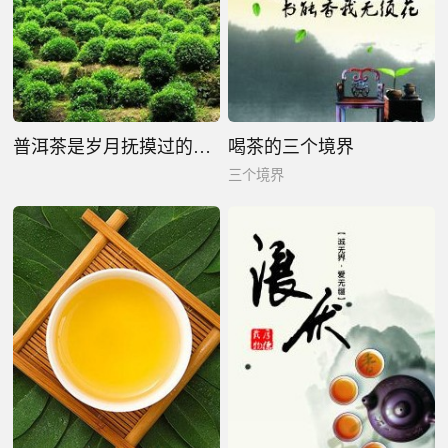
普洱茶是岁月抚摸过的芳华
喝茶的三个境界
三个境界