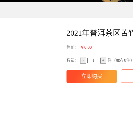
2021年普洱茶区
售价：
￥0.00
数量：
-
+
件（库存
0
件