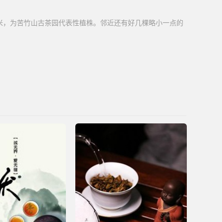
6米，为苦竹山古茶园代表性植株。邻近还有好几棵略小一点的