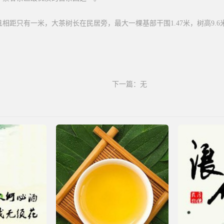
相距只有一米，大茶树长在民居旁，最大一棵基部干围1.47米，树高9.
下一篇：无