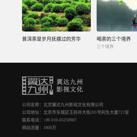
普洱茶是岁月抚摸过的芳华
喝茶的三个境界
三个境界
公司名称：北京翼达九州影视文化有限公司
公司地址：北京市东城区王府井大街201号利生大厦721室
联系电话：+86 010-65250907
网站流量：1000万