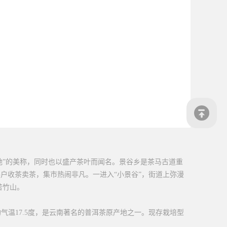
圣地”的美称，同时也以盛产茶叶而闻名。景谷乡是茶马古道重
每户收茶卖茶，集市热闹非凡。一进入“小景谷”，街道上弥漫
苦竹山。
平均气温17.5度，是云南著名的普洱茶原产地之一。现存栽培型