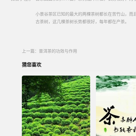
小景谷茶区已知的最大的两棵茶树都长在苦竹山，而且
古茶树，这几棵茶树长势都很好，每年都在产茶。
上一篇：
普洱茶的功效与作用
猜您喜欢