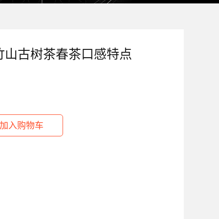
苦竹山古树茶春茶口感特点
）