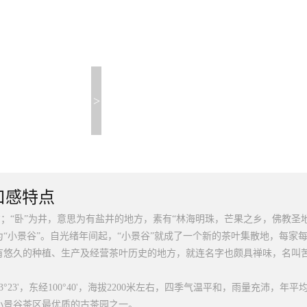
>
口感特点
地方；“卧”为井，意思为有盐井的地方，素有“林海明珠，芒果之乡，佛教
为“小景谷”。自光绪年间起，“小景谷”就成了一个新的茶叶集散地，每家
有悠久的种植、生产及经营茶叶历史的地方，就连名字也颇具禅味，名叫
23'，东经100°40'，海拔2200米左右，四季气温平和，雨量充沛，年
为小景谷茶区最优质的古茶园之一。