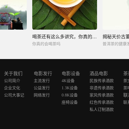
喝茶还有这么多讲究，你真的会喝茶吗
你真的会喝茶吗
普洱茶的健康
关于我们
电影发行
电影设备
酒品电影
茶
公司简介
主流发行
4K设备
民族传承酒款
茶
企业文化
公益发行
1.3K设备
非遗传承酒款
茶
联
公司大事记
网络发行
0.8K设备
家风传承酒款
座椅设备
红色传承酒款
联
私人订制酒款