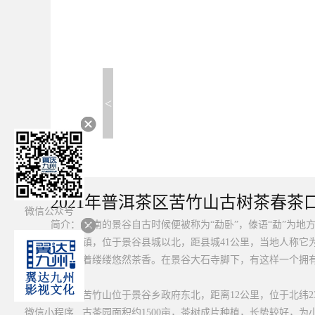
<
2021年普洱茶区苦竹山古树茶春茶
微信公众号
简介：
云南的景谷自古时候便被称为“勐卧”，傣语“勐”为
镇，位于景谷县城以北，距县城41公里，当地人称它
着缕缕悠然茶香。在景谷大石寺脚下，有这样一个拥
苦竹山位于景谷乡政府东北，距离12公里，位于北纬23°
微信小程序
古茶园面积约1500亩，茶树成片种植，长势较好，