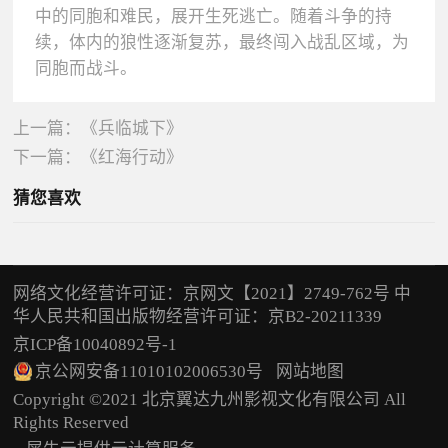
中的同胞和难民，展开生死逃亡。随着斗争的持
续，体内的狼性逐渐复苏，最终闯入战乱区域，为
同胞而战斗。
上一篇：
《兵临城下》
下一篇：
《红海行动》
猜您喜欢
网络文化经营许可证：京网文【2021】2749-762号 中
华人民共和国出版物经营许可证：京B2-20211339
京ICP备10040892号-1
京公网安备11010102006530号
网站地图
Copyright ©2021 北京翼达九州影视文化有限公司 All
Rights Reserved