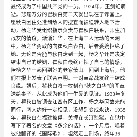
最终成为了中国共产党的一员。1924年，王剑虹病
逝。悲痛万分的瞿秋白第二天就出现在了课堂上。
瞿秋白因住处遭到敌人的搜查而被迫转入地下活
动，杨之华受组织指示负责与瞿秋白联系，师生加
战友的情谊，渐渐升华。在上海工人运动的大潮
中，杨之华勇敢的向瞿秋白表白，后者委婉拒绝了
她。无论是否能与秋白走到一起，杨之华还是决定
结束自己的婚姻，瞿秋白最终正视了自己的情感，
陪杨之华一起回到她的老家萧山。回到上海后，他
们在报上发表了联合声明。一对革命战友终于结成
良缘。婚后，瞿秋白将一枚刻有“秋之白华”的图章
送给妻子，从此成为他们一生爱的见证。1933年冬
天，瞿秋白被调去江西苏区工作，杨之华因故未能
同行，两人约好一定相见，没想到变成永诀。1935
年，瞿秋白在福建被俘，关押在长汀监狱。在狱中
写下了著名的文章《多余的话》。一个月后，唱着
被他翻译的《国际歌》，坦然走上刑场，终年36