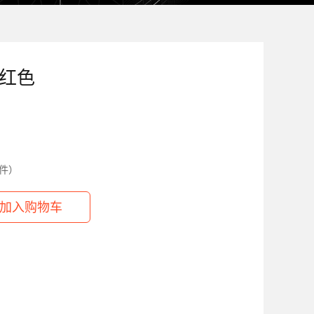
 红色
件）