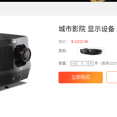
城市影院 显示设备
售价：
￥22222.00
类型：
数量：
-
+
件（库存
2222