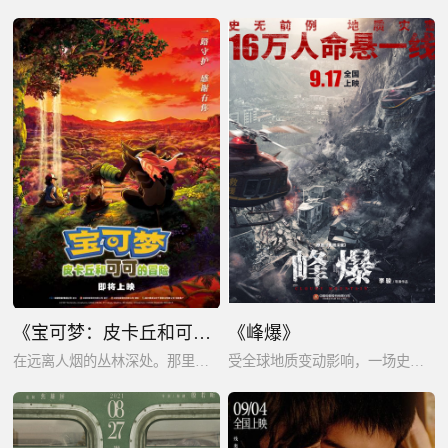
《宝可梦：皮卡丘和可可的冒险》
《峰爆》
在远离人烟的丛林深处。那里有不容任何人踏足的，用严格的规定守卫的宝可梦们的乐园—子亲森林。
受全球地质变动影响，一场史无前例的地质灾害在云江县城突发，居住其中的16万人即将被吞没，危急时刻，以小洪和老洪父子为代表的基建人挺身而出展开生死救援。