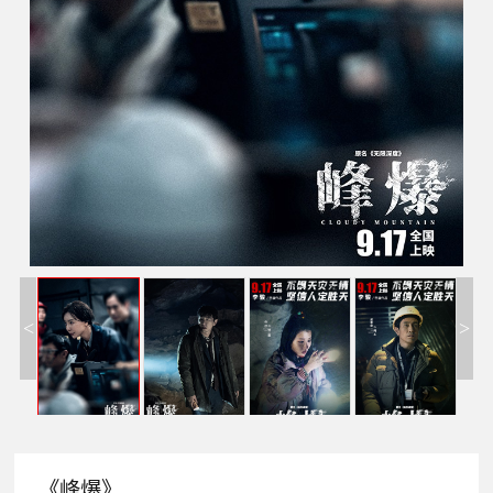
<
>
《峰爆》