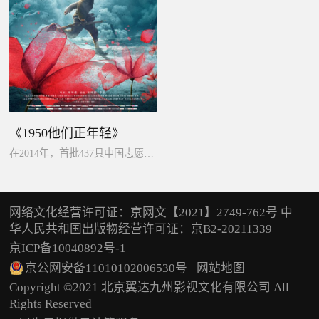
《1950他们正年轻》
在2014年，首批437具中国志愿军烈士遗骸归国，离开祖国60多年的烈士英灵终于得以回家。
网络文化经营许可证：京网文【2021】2749-762号 中
华人民共和国出版物经营许可证：京B2-20211339
京ICP备10040892号-1
京公网安备11010102006530号
网站地图
Copyright ©2021 北京翼达九州影视文化有限公司 All
Rights Reserved