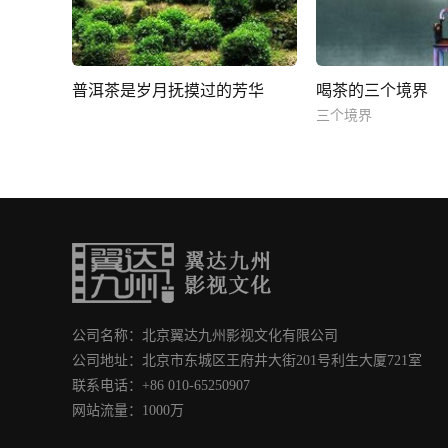
普洱茶是岁月抚摸过的芳华
喝茶的三个境界
三个境界
公司名称：北京翼达九州影视文化有限公司
公司地址：北京市东城区王府井大街201号利生大厦721室
联系电话：+86 010-65250907
网站流量：1000万