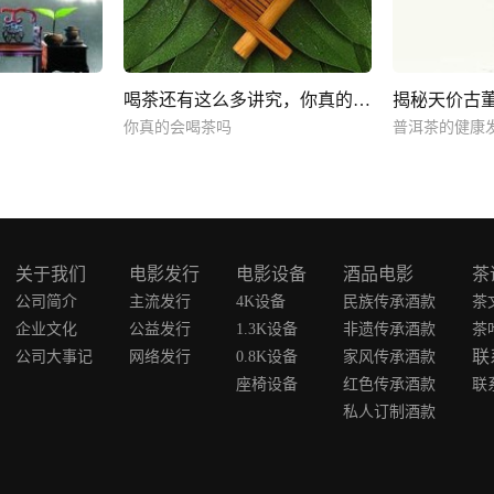
喝茶还有这么多讲究，你真的会喝茶吗
你真的会喝茶吗
普洱茶的健康
关于我们
电影发行
电影设备
酒品电影
茶
公司简介
主流发行
4K设备
民族传承酒款
茶
企业文化
公益发行
1.3K设备
非遗传承酒款
茶
联
公司大事记
网络发行
0.8K设备
家风传承酒款
座椅设备
红色传承酒款
联
私人订制酒款