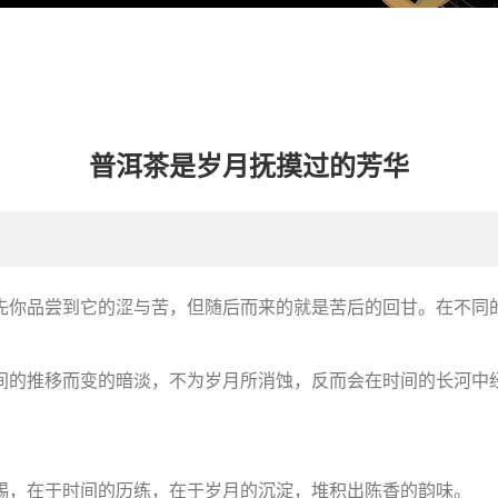
普洱茶是岁月抚摸过的芳华
先你品尝到它的涩与苦，但随后而来的就是苦后的回甘。在不同
间的推移而变的暗淡，不为岁月所消蚀，反而会在时间的长河中
赐，在于时间的历练，在于岁月的沉淀，堆积出陈香的韵味。