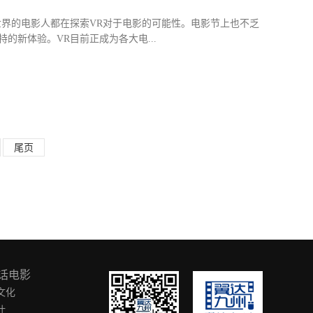
世界的电影人都在探索VR对于电影的可能性。电影节上也不乏
新体验。VR目前正成为各大电...
有哪些新尝试？本期《今日影评》邀请中国传媒大学老师车琳，
带来攀岩场景的视觉冲击，让人沉浸其中。在VR电影中，观众
说我可以进入到 VR世界每一个人的心中来探讨他们，彼时彼
内心梦想的一个助力。像《迷墙怪谈》这部作品，就是让观众
空间。而不是说我静静的等在这儿，来看整个导演给我设计的
尾页
间，实现一些我们在传统电影没法感受到方向性指引。当我们观
话电影
文化
叶