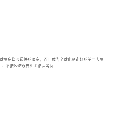
从影片的排片来看，首日仍有10.6%，并拿下超844万的票
续几日里，排片最高不过4.7%（9月15日）。制片人吕建民
来越少了，这类电影能出现在市场上，实属不易。即便如此，
部从题材到片名，都企图复制《战狼》的电影，问题所在。宣
。2021年杀青，原计划当年夏天上映。或许各种不可控因素导
定在了秋季。电影发布的海报，从设计风格，到电影标准字，
是全球票房增长最快的国家，而且成为全球电影市场的第二大票
不按经济规律租金偏高等问...
的节奏，原有的市场体系正在发生变革，一些过去市场高速发
趋势。大势所趋打造特色，差异化是影院大势所趋我国影院市
说郑州奥斯卡熙地港国际影城是郑州市首家整体安装PM2.5
者来源。红星电影世界上海吴中路旗舰店，引进上海首个新建
健身、精酿啤酒、音乐餐吧、咖啡等走出了一条多元化经营的
了一条特色化之路。广州现存唯一一家建于上世纪初的专业电