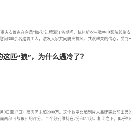
切关心的知识，让每项惠民政策、制度法规深入人心。讲道德将社会公德
民敬老孝亲、诚实守信等方面的故事，邀请好媳妇、好婆婆和先进人物亲
材电影当场播放，充分发挥公益电影促进乡村精神文明建设的作用...
风避灾安置点在台风“梅花”过境浙江省期间，杭州新农村数字电影院线临
慰问300余名建筑工人，激发大家共同防灾抗风、共渡难关的信心，受到一致
的这匹“狼”，为什么遇冷了？
.5”四川省泸定县发生强烈地震后，雅安市金熊猫农村数字电影院线公司
置点慰问电影放映场次达到48场，观众达到9600余人次。· 甘洛、德昌
乡活动，用观众喜闻乐见的方式教育、引导、鼓舞基层群众，进一步提高大
疫情形势，映三江院线号召全市各区县所有放映队伍按照属地管理原则投
者共同筑起坚实的防疫屏障。· 黔南院线积极参与抗疫活动近日，贵州省
地疫情防控活动，协助社区开展引导宣传、区域消毒、信息采集等工作，尽
月9日至17日）票房仍未超2000万。这个数字比起制片人吕建民此前出
分。而两部《战狼》的评分，至今分别维持在7分和7.1分。相比之下，似乎相差