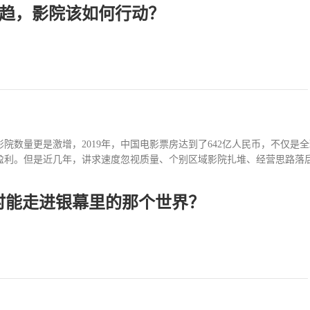
趋，影院该如何行动？
的威力，明明自带光环笼罩，这部军事动作题材电影《狼群》到底怎么了呢？单
，次日即便占据了中秋档这一节假日的“天时”，但整体仍骤降至2.6%，后
发出呼吁，求排片。主演张晋、蒋璐霞等人，也一直喊话现在动作电影越
成为小概率事件，我们试图从影片的各个方面，再到当下观众喜好，复盘这
狼”2020年官宣时，电影片名为《我的佣兵生涯》，海报上，主创一字排开
上表示，电影后期完成，改名《狼群》，并计划春季上映，殊不知，最后
。尤其...
院数量更是激增，2019年，中国电影票房达到了642亿人民币，不仅
利。但是近几年，讲求速度忽视质量、个别区域影院扎堆、经营思路落后、
时能走进银幕里的那个世界？
阻力。尤其是疫情的冲击，以及多种因素影响，打断了影院规模告诉扩张
所以影院去量求质是生存下来的必然选择，也是影院市场未来发展的必然
是作为“大众”而存在的。但随着市场发展，差异化经营是大势所趋。比方
”影城，这就让它手持一张“王牌”，让重视空气质量的观众成为其固定消费
E激光全景声巨幕厅，双巨幕加持，在观影体验上先发制人。中环影城结合
合东西方文化主题概念，仿造千年前的玛雅文明建造，在影院+文旅上走出
00天的升级改造后，以电影生活空...