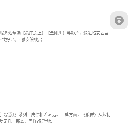
、职业道德、家庭美德教育与新民风建设、文明村镇创建相结
临现场，生动讲述自己的先进事迹，让典型更有自豪感，让观
安服务站精选《悬崖之上》《金刚川》等影片，送进临安区苕
好评。· 雅安院线启...
在新民乡和王岗坪乡灾区临时安置点启动慰问电影放映活动。截
积极开展送禁毒防艾电影下乡活动四川省凉山州甘洛、德昌两地积
家的健康安全防范意识。· 宜宾公益电影队伍积极投身疫情
身志愿服务，在做好自身防护前提下，积极参与疫情防控工
新冠肺炎疫情形势严峻，黔南州多个县市公益放映工作按下暂
自己所能，为防...
品的《战狼》系列，成绩相差甚远。口碑方面，《狼群》从起初
无几。那么，同样都是“狼...