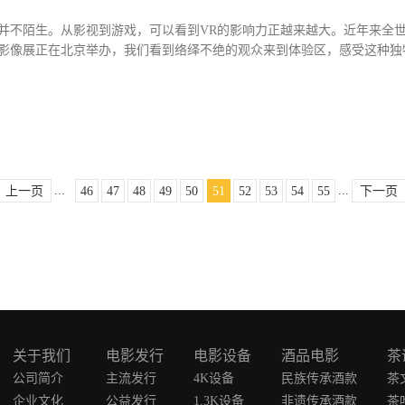
们并不陌生。从影视到游戏，可以看到VR的影响力正越来越大。近年来全
影像展正在北京举办，我们看到络绎不绝的观众来到体验区，感受这种独特的
带来与传统电影完全不同的观影体验，也让许多观众着迷。VR+电影，又
题。影片《徒手攀岩人》在戛纳XR沉浸影像展中展映，影片通过VR给人
车琳认为：“我是一个主观的观看者，还是一个第三人称的上帝视角？甚至
声》这部片子，让你的手势交互成为推动，或者说阻碍主人公去探索自己
现故事。在一个不经意的转身会发现我通过转身，把自己带到了一个新的
...
...
上一页
46
47
48
49
50
51
52
53
54
55
下一页
徒手攀岩人》，便是VR手法应用的范例。影片充分利用360度的画面空
到他身上的汗水，然后我们转头便是炙热...
关于我们
电影发行
电影设备
酒品电影
茶
公司简介
主流发行
4K设备
民族传承酒款
茶
企业文化
公益发行
1.3K设备
非遗传承酒款
茶