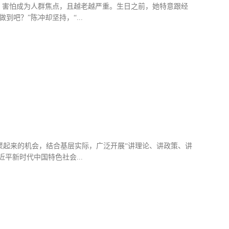
症”，害怕成为人群焦点，且越老越严重。生日之前，她特意跟经
吧？”陈冲却坚持，“...
这种忧虑于她已经消失殆尽。就像她在新作《世间有她》中写下
女性电影人，她更想呼唤所有女性“大胆做自己”。近日，正
执导的篇章由易烊千玺、黄米依出演，讲述了武汉小伙昭华
片子，陈冲以诗歌般的质感以及精准的色调设计处处体现巧
物，我们特别邀请到导演陈冲，听她分享影片创作幕后以及从
惜生命。影片创作根源是基于陈冲在疫情期间观察到的人物与
聚起来的机会，结合基层实际，广泛开展“讲理论、讲政策、讲
平新时代中国特色社会...
三讲＂理论宣讲短视频，用于每场电影前的播放宣讲。用身边
故事，更容易入脑入心。并同步放映爱国主义题材电影，让广
。讲政策与公安、交警、卫健等部门和镇村干部密切配合，以
击疫情等方面政策法规，宣传乡村振兴、农村医疗、养老、种