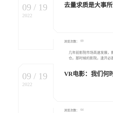
去量求质是大事所
09
/
19
”，“群狼”抵不过“独狼”
房，位居单日第三。与此同时
2022
在首映礼上，就不断向院线
《狼群》“逆袭”似乎已经
传不提“战狼”，却处处“战
致，导演于今年年初在微博
很难让观众不联想到《战狼2》
69
浏览次数：
几年前影院市场高速发展，影
仓。那时候的影院，逢开必盈
VR电影：我们何
09
/
19
题，成为行业高质量发展的
展掩盖下的问题逐渐显现。
2022
场发展较晚，观众在近年来还
空气净化系统的“空气清新
杜比影院之后又加入LUX
独特之路；M³电影城堡结
影院——永汉电影院也在历经1
64
浏览次数：