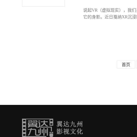
说起VR（虚拟现实），我
它的身影。近日戛纳XR沉浸
影节非常有机的成分，VR
与我们一同聊聊VR电影的话
可以自己选择观看的角度。
刻在思考什么。比如说《掌
在一个小型的迷宫中，去发
首页
下一个剧情。上文提到的《
看着正在攀爬的主人公时，看