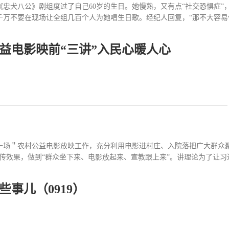
1年在《忠犬八公》剧组度过了自己60岁的生日。她慢熟，又有点“社交恐惧
万不要在现场让全组几百个人为她唱生日歌。经纪人回复，“那不大容易做到
益电影映前“三讲”入民心暖人心
次！”花甲已过，任性依然。陈冲不是没有过年龄危机感，但活到当下，
别人都已经有人做了”。陈冲认为，年龄危机并非女性特有的危机，作为一个
红、陈冲和张艾嘉联合执导的电影《世间有她》揭开神秘面纱。其中陈冲
小鹿（黄米依 饰）的相遇、相知、相爱，守护爱与生命。短短36分钟的
其中奉献了精彩的隔空对戏，收获不少好评。本期《蓝羽会客厅》周末人
1陈冲给自己在《世间有她》中的短片赋名《生命颂》，意为热爱生命，珍
文字资料里提炼出的感悟投射在一对远距离恋爱的情...
一场＂农村公益电影放映工作，充分利用电影进村庄、入院落把广大群众
传效果，做到“群众坐下来、电影放起来、宣教跟上来”。讲理论为了让习近
事儿（0919）
入寻常百姓家，按照“一月一主题”向全市农村公益电影放映服务队发放＂
化说理的方式阐释党的创新理论，用群众语言讲述群众听的懂、喜欢听的
幸福来之不易，懂得党的伟大光荣，从而更加“感党恩、听党话、跟党走”
宣传资料的方式，重点宣传“扫黄打非”、道路交通安全、防电信诈骗、抗