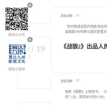
粮补助、产业发展等群众密
合，由村组干部讲述本镇村
众受到教育，同时选择相关题
52
浏览次数：
· 杭州院线送慰问电影进台
溪南路388号群众避灾安置点
微信公众号
《战狼2》出品人
09
/
19
动震后慰问电影放映活动“9
至9月15日，石棉县5个安
2022
极开展禁毒防艾宣传送影下
防控针对近期四川省宜宾市
作，与广大医护人员、志愿
微信小程序
停键。黔南院线放映员参与当
92
浏览次数：
电影《狼群》上映至今，（9
的7.1分，降至如今的6.9