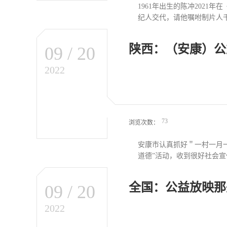
1961年出生的陈冲202
纪人交代，请他嘱咐制片人千
陕西：（安康）公
09
/
20
我都老了，你就让我任性一
的寄语，“做自己吧，因为
2022
是从女性视角出发，由李少
（易烊千玺 饰）和北京女孩
思，易烊千玺和黄米依也在
影路上不为人知的点滴。0
经历。她将从大量影像资料和
73
浏览次数：
安康市认真抓好＂一村一月
道德”活动，收到很好社会宣
全国：公益放映那些
09
/
20
主义思想和党的创新理论飞
的人讲述身边的事，以故事
2022
大群众深受思想洗礼，深知
向观影群众现场讲解和发放