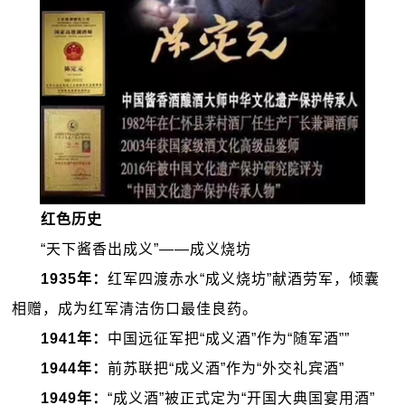
红色历史
“天下酱香出成义”——成义烧坊
1935
年：
红军四渡赤水“成义烧坊”献酒劳军，倾囊
相赠，成为红军清洁伤口最佳良药。
1941
年：
中国远征军把“成义酒”作为“随军酒””
1944
年：
前苏联把“成义酒”作为“外交礼宾酒”
1949
年：
“成义酒”被正式定为“开国大典国宴用酒”