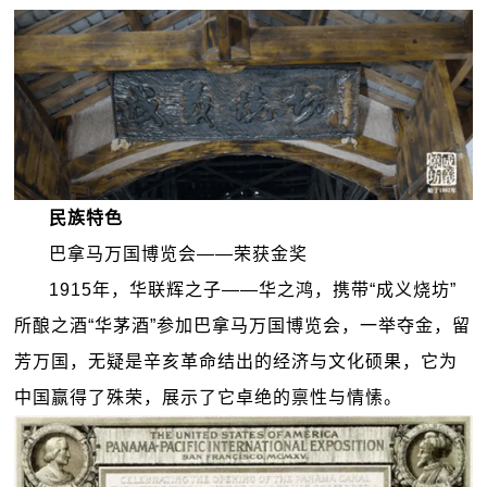
民族特色
巴拿马万国博览会——荣获金奖
1915
年，华联辉之子——华之鸿，携带“成义烧坊”
所酿之酒“华茅酒”参加巴拿马万国博览会，一举夺金，留
芳万国，无疑是辛亥革命结出的经济与文化硕果，它为
中国赢得了殊荣，展示了它卓绝的禀性与情愫。