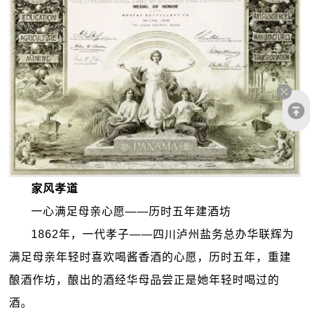
家风孝道
一心满足母亲心愿——历时五年建酒坊
1862
年，一代孝子——四川泸州盐务总办华联辉为
满足母亲年轻时喜欢喝酱香酒的心愿，历时五年，重建
酿酒作坊，酿出的酒经华母品尝正是她年轻时喝过的
酒。