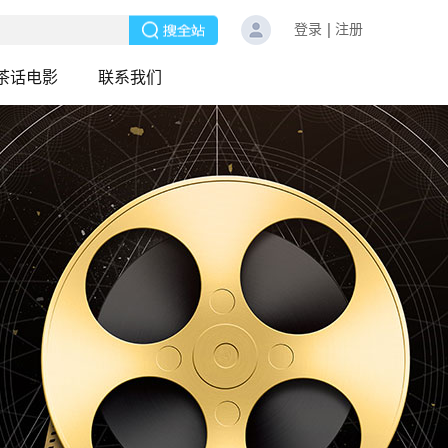
登录
注册
茶话电影
联系我们