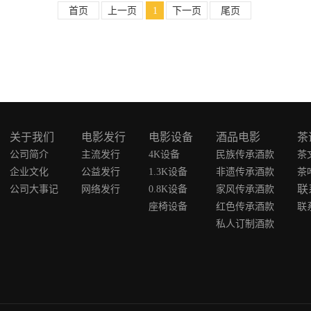
首页
上一页
1
下一页
尾页
关于我们
电影发行
电影设备
酒品电影
茶
公司简介
主流发行
4K设备
民族传承酒款
茶
企业文化
公益发行
1.3K设备
非遗传承酒款
茶
联
公司大事记
网络发行
0.8K设备
家风传承酒款
座椅设备
红色传承酒款
联
私人订制酒款